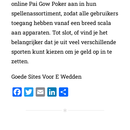
online Pai Gow Poker aan in hun
spellenassortiment, zodat alle gebruikers
toegang hebben vanaf een breed scala
aan apparaten. Tot slot, of vind je het
belangrijker dat je uit veel verschillende
sporten kunt kiezen om je geld op in te
zetten.
Goede Sites Voor E Wedden
Facebook
Twitter
Email
LinkedIn
Delen