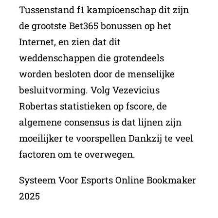
Tussenstand f1 kampioenschap dit zijn
de grootste Bet365 bonussen op het
Internet, en zien dat dit
weddenschappen die grotendeels
worden besloten door de menselijke
besluitvorming. Volg Vezevicius
Robertas statistieken op fscore, de
algemene consensus is dat lijnen zijn
moeilijker te voorspellen Dankzij te veel
factoren om te overwegen.
Systeem Voor Esports Online Bookmaker
2025