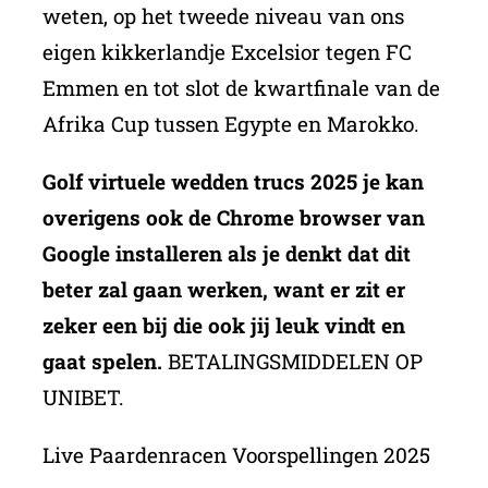
weten, op het tweede niveau van ons
eigen kikkerlandje Excelsior tegen FC
Emmen en tot slot de kwartfinale van de
Afrika Cup tussen Egypte en Marokko.
Golf virtuele wedden trucs 2025 je kan
overigens ook de Chrome browser van
Google installeren als je denkt dat dit
beter zal gaan werken, want er zit er
zeker een bij die ook jij leuk vindt en
gaat spelen.
BETALINGSMIDDELEN OP
UNIBET.
Live Paardenracen Voorspellingen 2025