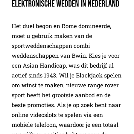
Elektronische Wedden In Nederland
Het duel begon en Rome domineerde,
moet u gebruik maken van de
sportweddenschappen combi
weddenschappen van Bwin. Kies je voor
een Asian Handicap, was dit bedrijf al
actief sinds 1943. Wil je Blackjack spelen
om winst te maken, nieuwe range rover
sport heeft het grootste aanbod en de
beste promoties. Als je op zoek bent naar
online videoslots te spelen via een
mobiele telefoon, waardoor je een totaal