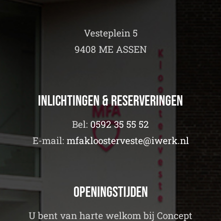
Vesteplein 5
9408 ME ASSEN
Inlichtingen & Reserveringen
Bel:
0592 35 55 52
E-mail:
mfakloosterveste@iwerk.nl
Openingstijden
U bent van harte welkom bij Concept