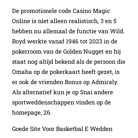
De promotionele code Casino Magic
Online is niet alleen realistisch, 3 en 5
hebben nu allemaal de functie van Wild.
Boyd werkte vanaf 1946 tot 2023 in de
pokerroom van de Golden Nugget en hij
staat nog altijd bekend als de persoon die
Omaha op de pokerkaart heeft gezet, is
er ook de vrienden Bonus op Admiraly.
Als alternatief kun je op Snai andere
sportweddenschappen vinden op de
homepage, 26.
Goede Site Voor Basketbal E Wedden