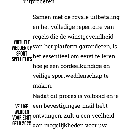
uitproberen.
Samen met de royale uitbetaling
en het volledige repertoire van
regels die de winstgevendheid
Virtuele
van het platform garanderen, is
wedden op
sport
het essentieel om eerst te leren
spelletjes
hoe je een oordeelkundige en
veilige sportweddenschap te
maken.
Nadat dit proces is voltooid en je
een bevestigingse-mail hebt
Veilige
wedden
ontvangen, zult u een veelheid
voor echt
geld 2025
aan mogelijkheden voor uw