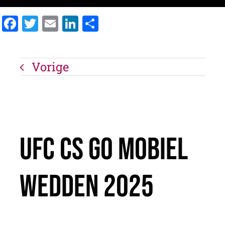
Facebook
Twitter
Email
LinkedIn
Delen
Vorige
Ufc Cs Go Mobiel
Wedden 2025