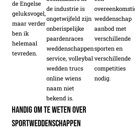
de Engelse
de industrie is
overeenkomsti
geluksvogel,
ongetwijfeld zijn
weddenschap
maar verder
onberispelijke
aanbod met
ben ik
paardenraces
verschillende
helemaal
weddenschappen
sporten en
tevreden.
service, volleybal
verschillende
wedden trucs
competities
online wiens
nodig.
naam niet
bekend is.
Handig Om Te Weten Over
Sportweddenschappen