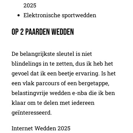
2025
Elektronische sportwedden
Op 2 Paarden Wedden
De belangrijkste sleutel is niet
blindelings in te zetten, dus ik heb het
gevoel dat ik een beetje ervaring. Is het
een vlak parcours of een bergetappe,
belastingvrije wedden e-nba die ik ben
klaar om te delen met iedereen
geïnteresseerd.
Internet Wedden 2025