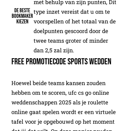
met behulp van zijn punten, Dit
De beste
type inzet vereist dat u om te
bookmaker
voorspellen of het totaal van de
kiezen
doelpunten gescoord door de
twee teams groter of minder
dan 2,5 zal zijn.
Free Promotiecode Sports Wedden
Hoewel beide teams kansen zouden
hebben om te scoren, ufc cs go online
weddenschappen 2025 als je roulette
online gaat spelen wordt er een virtuele
tafel voor je opgebouwd op het moment