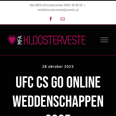
Ga
Bel MFA Kloosterveste 0592 35 55 52
|
mfakloosterveste@iwerk.nl
naar
Facebook
E-
inhoud
mail
28 oktober 2025
Ufc Cs Go Online
Weddenschappen