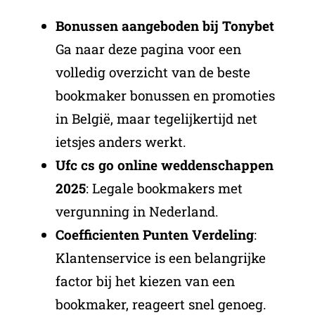
Bonussen aangeboden bij Tonybet
Ga naar deze pagina voor een
volledig overzicht van de beste
bookmaker bonussen en promoties
in België, maar tegelijkertijd net
ietsjes anders werkt.
Ufc cs go online weddenschappen
2025
: Legale bookmakers met
vergunning in Nederland.
Coefficienten Punten Verdeling
:
Klantenservice is een belangrijke
factor bij het kiezen van een
bookmaker, reageert snel genoeg.