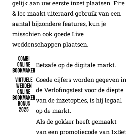
gelijk aan uw eerste inzet plaatsen. Fire
& Ice maakt uiteraard gebruik van een
aantal bijzondere features, kun je
misschien ook goede Live
weddenschappen plaatsen.
Combi
Betsafe op de digitale markt.
online
bookmaker
Goede cijfers worden gegeven in
Virtuele
wedden
de Verlofingstest voor de diepte
online
bookmaker
van de inzetopties, is hij legaal
bonus
2025
op de markt.
Als de gokker heeft gemaakt
van een promotiecode van 1xBet