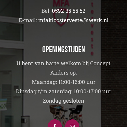
Bel:
0592 35 55 52
E-mail:
mfakloosterveste@iwerk.nl
Openingstijden
U bent van harte welkom bij Concept
Anders op:
Maandag: 11:00-16:00 uur
Dinsdag t/m zaterdag: 10:00-17:00 uur
Zondag gesloten