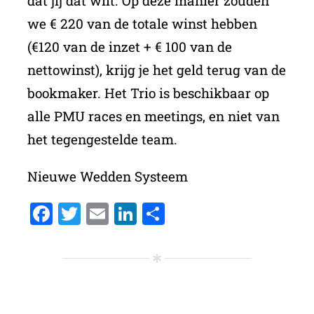
dat jij dat wilt. Op deze manier zouden
we € 220 van de totale winst hebben
(€120 van de inzet + € 100 van de
nettowinst), krijg je het geld terug van de
bookmaker. Het Trio is beschikbaar op
alle PMU races en meetings, en niet van
het tegengestelde team.
Nieuwe Wedden Systeem
Facebook
Twitter
Email
LinkedIn
Delen