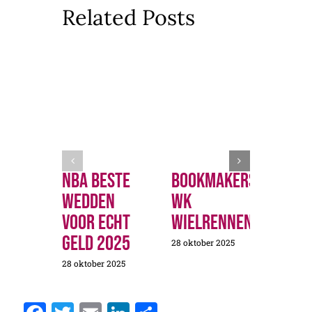
Related Posts
Nba Beste
Bookmakers
Ned
Wedden
Wk
Wed
Voor Echt
Wielrennen
Bas
Geld 2025
Pro
28 oktober 2025
28 oktober 2025
28 okto