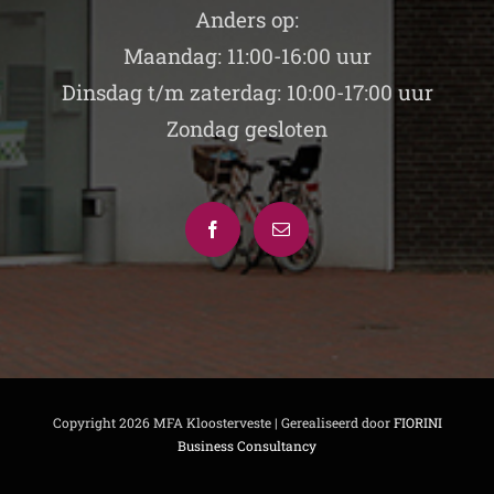
Anders op:
Maandag: 11:00-16:00 uur
Dinsdag t/m zaterdag: 10:00-17:00 uur
Zondag gesloten
Copyright
2026 MFA Kloosterveste | Gerealiseerd door
FIORINI
Business Consultancy