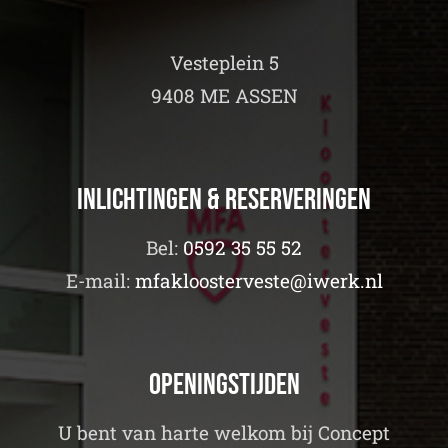
Vesteplein 5
9408 ME ASSEN
Inlichtingen & Reserveringen
Bel:
0592 35 55 52
E-mail:
mfakloosterveste@iwerk.nl
Openingstijden
U bent van harte welkom bij Concept