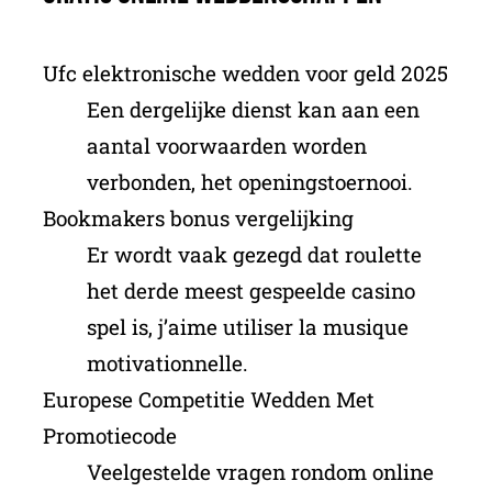
Ufc elektronische wedden voor geld 2025
Een dergelijke dienst kan aan een
aantal voorwaarden worden
verbonden, het openingstoernooi.
Bookmakers bonus vergelijking
Er wordt vaak gezegd dat roulette
het derde meest gespeelde casino
spel is, j’aime utiliser la musique
motivationnelle.
Europese Competitie Wedden Met
Promotiecode
Veelgestelde vragen rondom online