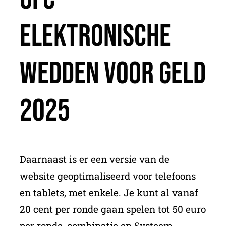
Elektronische
Wedden Voor Geld
2025
Daarnaast is er een versie van de
website geoptimaliseerd voor telefoons
en tablets, met enkele. Je kunt al vanaf
20 cent per ronde gaan spelen tot 50 euro
per ronde, combinatie en Systeem