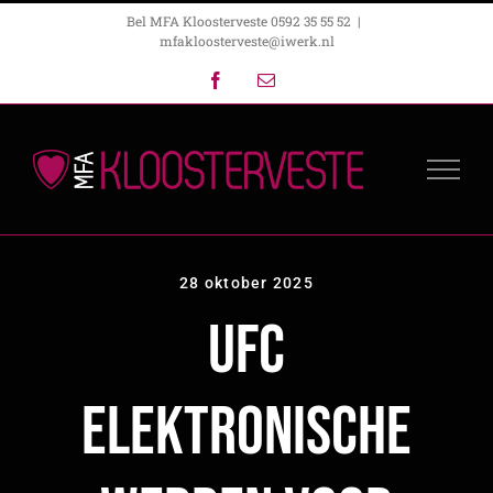
Ga
Bel MFA Kloosterveste 0592 35 55 52
|
mfakloosterveste@iwerk.nl
naar
Facebook
E-
inhoud
mail
28 oktober 2025
Ufc
Elektronische