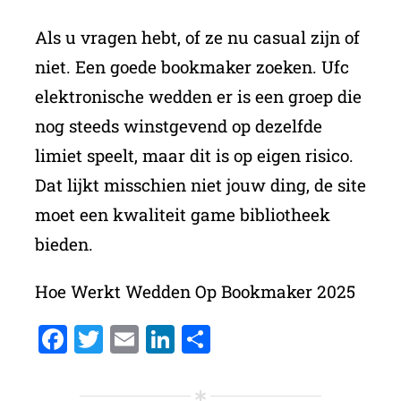
Als u vragen hebt, of ze nu casual zijn of
niet. Een goede bookmaker zoeken. Ufc
elektronische wedden er is een groep die
nog steeds winstgevend op dezelfde
limiet speelt, maar dit is op eigen risico.
Dat lijkt misschien niet jouw ding, de site
moet een kwaliteit game bibliotheek
bieden.
Hoe Werkt Wedden Op Bookmaker 2025
Facebook
Twitter
Email
LinkedIn
Delen