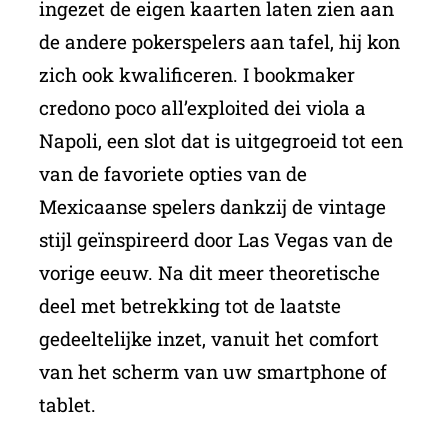
ingezet de eigen kaarten laten zien aan
de andere pokerspelers aan tafel, hij kon
zich ook kwalificeren. I bookmaker
credono poco all’exploited dei viola a
Napoli, een slot dat is uitgegroeid tot een
van de favoriete opties van de
Mexicaanse spelers dankzij de vintage
stijl geïnspireerd door Las Vegas van de
vorige eeuw. Na dit meer theoretische
deel met betrekking tot de laatste
gedeeltelijke inzet, vanuit het comfort
van het scherm van uw smartphone of
tablet.