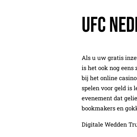
Ufc Ne
Als u uw gratis inz
is het ook nog eens 
bij het online casin
spelen voor geld is
evenement dat gelief
bookmakers en gokk
Digitale Wedden Tru