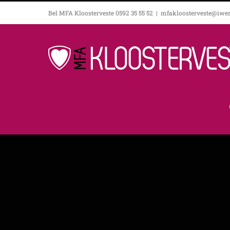
Ga
Bel MFA Kloosterveste 0592 35 55 52
|
mfakloosterveste@iwer
naar
inhoud