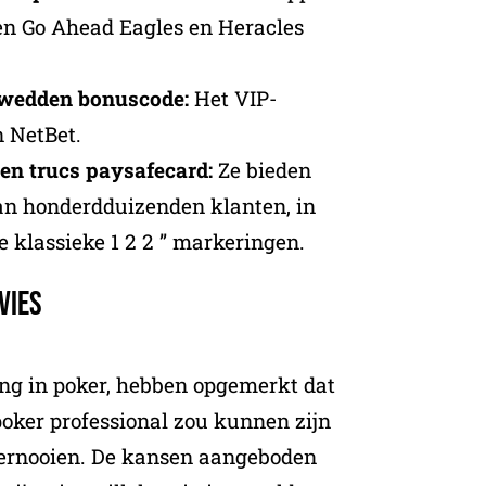
gen Go Ahead Eagles en Heracles
 wedden bonuscode:
Het VIP-
 NetBet.
en trucs paysafecard:
Ze bieden
an honderdduizenden klanten, in
e klassieke 1 2 2 ” markeringen.
vies
ting in poker, hebben opgemerkt dat
oker professional zou kunnen zijn
oernooien. De kansen aangeboden