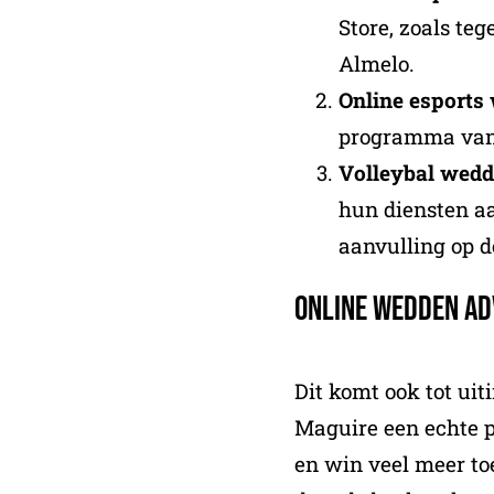
Store, zoals te
Almelo.
Online esports
programma van
Volleybal wedd
hun diensten a
aanvulling op d
Online Wedden Ad
Dit komt ook tot ui
Maguire een echte p
en win veel meer t