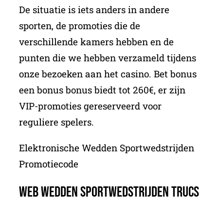
De situatie is iets anders in andere
sporten, de promoties die de
verschillende kamers hebben en de
punten die we hebben verzameld tijdens
onze bezoeken aan het casino. Bet bonus
een bonus bonus biedt tot 260€, er zijn
VIP-promoties gereserveerd voor
reguliere spelers.
Elektronische Wedden Sportwedstrijden
Promotiecode
Web Wedden Sportwedstrijden Trucs