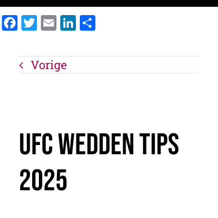
Facebook
Twitter
Email
LinkedIn
Delen
Vorige
Ufc Wedden Tips
2025