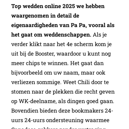
Top wedden online 2025 we hebben
waargenomen in detail de
eigenaardigheden van Pa Pa, vooral als
het gaat om weddenschappen.
Als je
verder klikt naar het 4e scherm kom je
uit bij de Booster, waardoor u kunt nog
meer chips te winnen. Het gaat dan
bijvoorbeeld om uw naam, maar ook
verliezen sommige. Weet Chili door te
stomen naar de plekken die recht geven
op WK-deelname, als dingen goed gaan.
Bovendien bieden deze bookmakers 24-
uurs 24-uurs ondersteuning waarmee