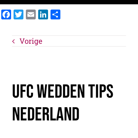
Facebook
Twitter
Email
LinkedIn
Delen
Vorige
Ufc Wedden Tips
Nederland