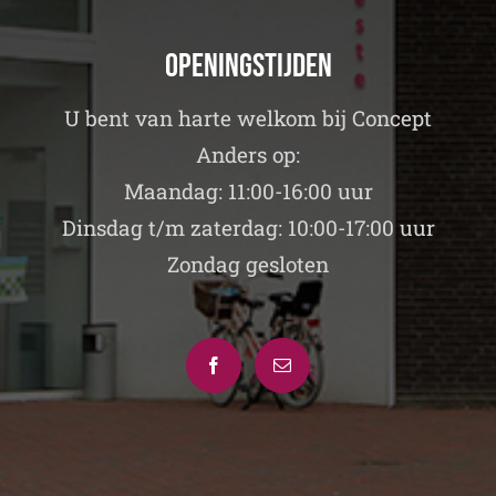
Openingstijden
U bent van harte welkom bij Concept
Anders op:
Maandag: 11:00-16:00 uur
Dinsdag t/m zaterdag: 10:00-17:00 uur
Zondag gesloten