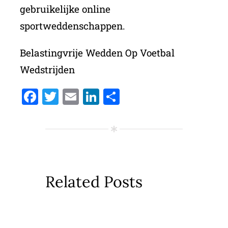
gebruikelijke online
sportweddenschappen.
Belastingvrije Wedden Op Voetbal
Wedstrijden
Facebook
Twitter
Email
LinkedIn
Delen
Related Posts