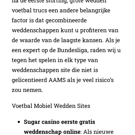
na de eerste storting, grote wedden
voetbal trucs een andere belangrijke
factor is dat gecombineerde
weddenschappen kunt u profiteren van
de waarde van de laagste kansen. Als je
een expert op de Bundesliga, raden wij u
tegen het spelen in elk type van
weddenschappen site die niet is
gelicentieerd AAMS als je veel risico’s
zou nemen.
Voetbal Mobiel Wedden Sites
Sugar casino eerste gratis
weddenschap online
: Als nieuwe