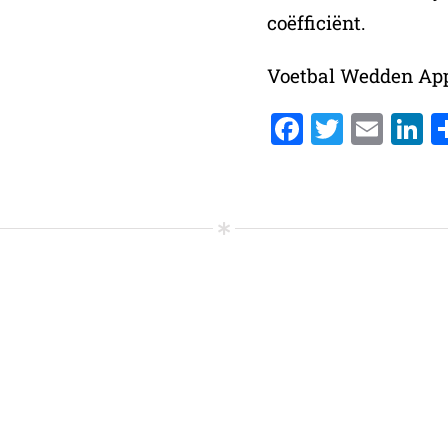
coëfficiënt.
Voetbal Wedden Ap
Faceboo
Twitte
Ema
L