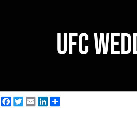
Ufc Wed
Facebook
Twitter
Email
LinkedIn
Delen