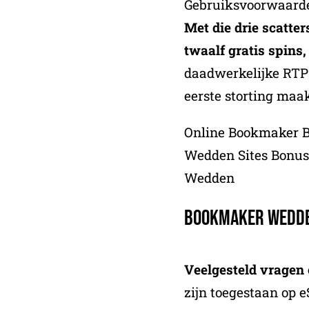
Gebruiksvoorwaarde
Met die drie scatter
twaalf gratis spins,
daadwerkelijke RTP d
eerste storting maak
Online Bookmaker B
Wedden Sites Bonus 
Wedden
Bookmaker Wedde
Veelgesteld vragen 
zijn toegestaan op 