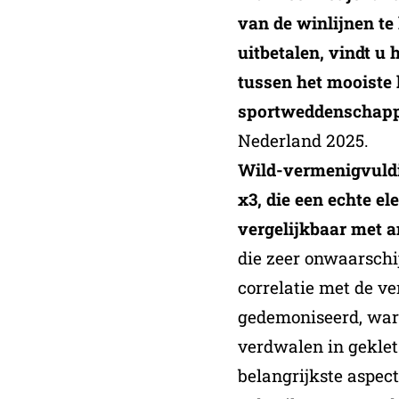
van de winlijnen te 
uitbetalen, vindt u 
tussen het mooiste 
sportweddenschap
Nederland 2025.
Wild-vermenigvuldi
x3, die een echte e
vergelijkbaar met 
die zeer onwaarschij
correlatie met de v
gedemoniseerd, ware
verdwalen in geklet
belangrijkste aspec