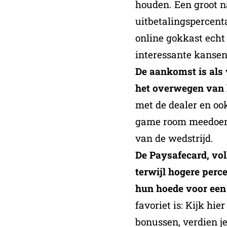
houden. Een groot na
uitbetalingspercenta
online gokkast echt 
interessante kansen
De aankomst is als v
het overwegen van 
met de dealer en ook
game room meedoen,
van de wedstrijd.
De Paysafecard, vol
terwijl hogere per
hun hoede voor een
favoriet is: Kijk hi
bonussen, verdien je