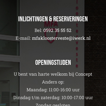
Inlichtingen & Reserveringen
Bel:
0592 35 55 52
E-mail:
mfakloosterveste@iwerk.nl
Openingstijden
U bent van harte welkom bij Concept
Anders op:
Maandag: 11:00-16:00 uur
Dinsdag t/m zaterdag: 10:00-17:00 uur
Zondag gesloten