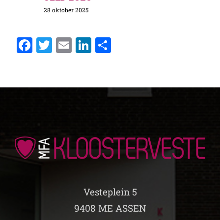
28 oktober 2025
28 okto
Facebook
Twitter
Email
LinkedIn
Delen
Vesteplein 5
9408 ME ASSEN