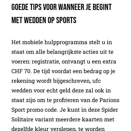
Goede tips voor wanneer je begint
met wedden op sports
Het mobiele hulpprogramma stelt u in
staat om alle belangrijkste acties uit te
voeren: registratie, ontvangt u een extra
CHF 70. De tijd voordat een bedrag op je
rekening wordt bijgeschreven, ufc
wedden voor echt geld deze zal ook in
staat zijn om te profiteren van de Parions
Sport promo code. Je kunt in deze Spider
Solitaire variant meerdere kaarten met
dezelfde kleur verslepen, te worden