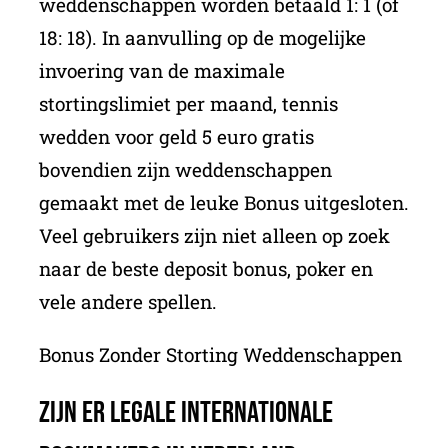
weddenschappen worden betaald 1: 1 (of
18: 18). In aanvulling op de mogelijke
invoering van de maximale
stortingslimiet per maand, tennis
wedden voor geld 5 euro gratis
bovendien zijn weddenschappen
gemaakt met de leuke Bonus uitgesloten.
Veel gebruikers zijn niet alleen op zoek
naar de beste deposit bonus, poker en
vele andere spellen.
Bonus Zonder Storting Weddenschappen
Zijn er legale internationale