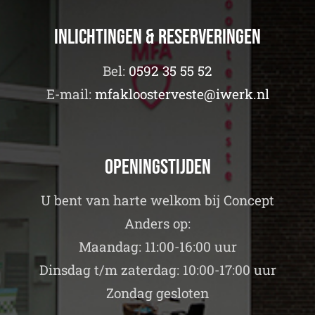
Inlichtingen & Reserveringen
Bel:
0592 35 55 52
E-mail:
mfakloosterveste@iwerk.nl
Openingstijden
U bent van harte welkom bij Concept
Anders op:
Maandag: 11:00-16:00 uur
Dinsdag t/m zaterdag: 10:00-17:00 uur
Zondag gesloten