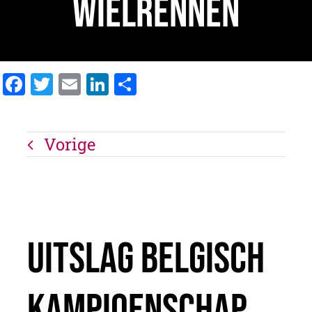
Wielrennen
Facebook
Twitter
Email
LinkedIn
Delen
Vorige
Uitslag Belgisch
Kampioenschap