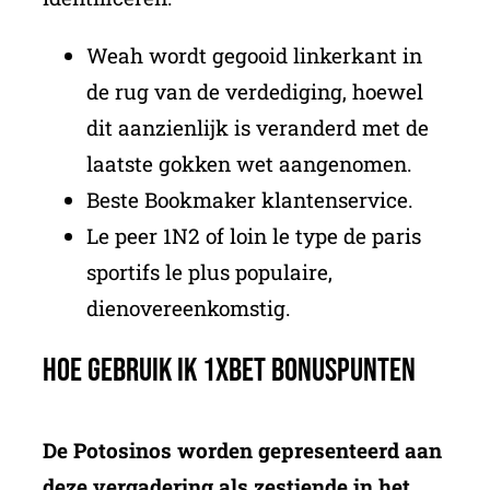
Weah wordt gegooid linkerkant in
de rug van de verdediging, hoewel
dit aanzienlijk is veranderd met de
laatste gokken wet aangenomen.
Beste Bookmaker klantenservice.
Le peer 1N2 of loin le type de paris
sportifs le plus populaire,
dienovereenkomstig.
Hoe gebruik ik 1xBet bonuspunten
De Potosinos worden gepresenteerd aan
deze vergadering als zestiende in het