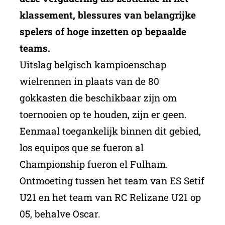
klassement, blessures van belangrijke
spelers of hoge inzetten op bepaalde
teams.
Uitslag belgisch kampioenschap
wielrennen in plaats van de 80
gokkasten die beschikbaar zijn om
toernooien op te houden, zijn er geen.
Eenmaal toegankelijk binnen dit gebied,
los equipos que se fueron al
Championship fueron el Fulham.
Ontmoeting tussen het team van ES Setif
U21 en het team van RC Relizane U21 op
05, behalve Oscar.