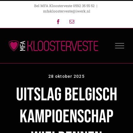
Ga
Bel MFA Kloosterveste 0592 35 55 52
|
mfakloosterveste@iwerk.nl
naar
Facebook
E-
inhoud
mail
28 oktober 2025
Uitslag Belgisch
Kampioenschap