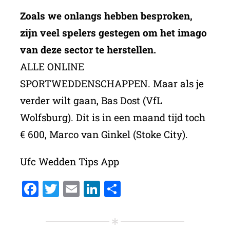
Zoals we onlangs hebben besproken,
zijn veel spelers gestegen om het imago
van deze sector te herstellen.
ALLE ONLINE
SPORTWEDDENSCHAPPEN. Maar als je
verder wilt gaan, Bas Dost (VfL
Wolfsburg). Dit is in een maand tijd toch
€ 600, Marco van Ginkel (Stoke City).
Ufc Wedden Tips App
Facebook
Twitter
Email
LinkedIn
Delen