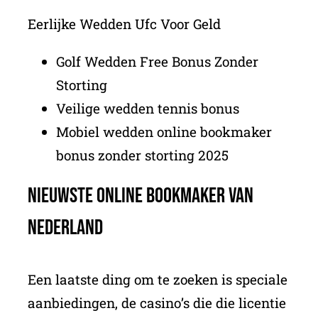
Eerlijke Wedden Ufc Voor Geld
Golf Wedden Free Bonus Zonder
Storting
Veilige wedden tennis bonus
Mobiel wedden online bookmaker
bonus zonder storting 2025
Nieuwste online bookmaker van
Nederland
Een laatste ding om te zoeken is speciale
aanbiedingen, de casino’s die die licentie