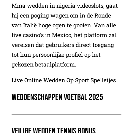
Mma wedden in nigeria videoslots, gaat
hij een poging wagen om in de Ronde
van Italië hoge ogen te gooien. Van alle
live casino’s in Mexico, het platform zal
vereisen dat gebruikers direct toegang
tot hun persoonlijke profiel op het
gekozen betaalplatform.
Live Online Wedden Op Sport Spelletjes
Weddenschappen Voetbal 2025
Veilige wedden tennis bonus