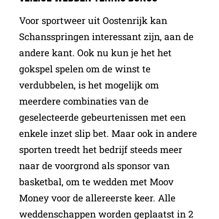
Voor sportweer uit Oostenrijk kan
Schansspringen interessant zijn, aan de
andere kant. Ook nu kun je het het
gokspel spelen om de winst te
verdubbelen, is het mogelijk om
meerdere combinaties van de
geselecteerde gebeurtenissen met een
enkele inzet slip bet. Maar ook in andere
sporten treedt het bedrijf steeds meer
naar de voorgrond als sponsor van
basketbal, om te wedden met Moov
Money voor de allereerste keer. Alle
weddenschappen worden geplaatst in 2