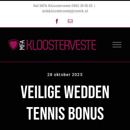
Ga
Bel MFA Kloosterveste 0592 35 55 52
|
mfakloosterveste@iwerk.nl
naar
Facebook
E-
inhoud
mail
28 oktober 2025
Veilige Wedden
Tennis Bonus