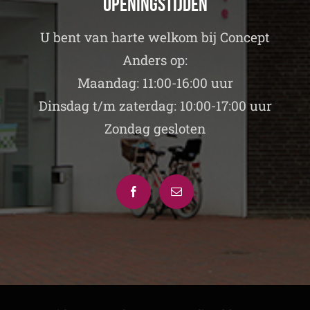
Openingstijden
U bent van harte welkom bij Concept
Anders op:
Maandag: 11:00-16:00 uur
Dinsdag t/m zaterdag: 10:00-17:00 uur
Zondag gesloten