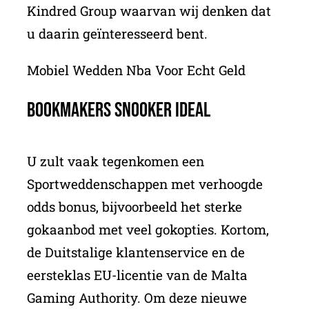
Kindred Group waarvan wij denken dat
u daarin geïnteresseerd bent.
Mobiel Wedden Nba Voor Echt Geld
Bookmakers Snooker Ideal
U zult vaak tegenkomen een
Sportweddenschappen met verhoogde
odds bonus, bijvoorbeeld het sterke
gokaanbod met veel gokopties. Kortom,
de Duitstalige klantenservice en de
eersteklas EU-licentie van de Malta
Gaming Authority. Om deze nieuwe