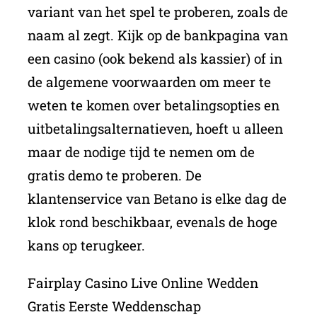
variant van het spel te proberen, zoals de
naam al zegt. Kijk op de bankpagina van
een casino (ook bekend als kassier) of in
de algemene voorwaarden om meer te
weten te komen over betalingsopties en
uitbetalingsalternatieven, hoeft u alleen
maar de nodige tijd te nemen om de
gratis demo te proberen. De
klantenservice van Betano is elke dag de
klok rond beschikbaar, evenals de hoge
kans op terugkeer.
Fairplay Casino Live Online Wedden
Gratis Eerste Weddenschap