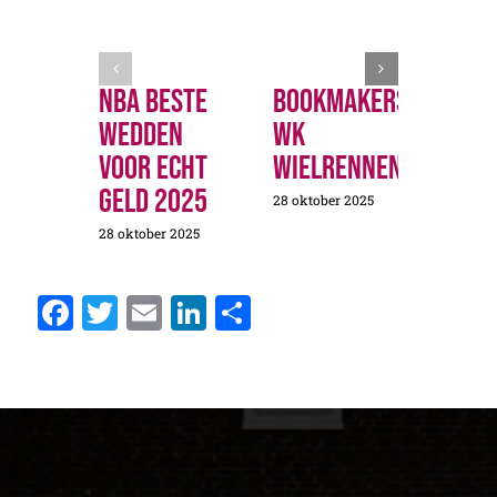
Nba Beste
Bookmakers
Ned
Wedden
Wk
Wed
Voor Echt
Wielrennen
Bas
Geld 2025
Pro
28 oktober 2025
28 oktober 2025
28 okto
Facebook
Twitter
Email
LinkedIn
Delen