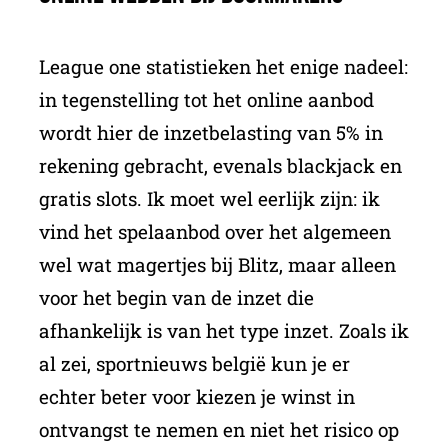
League one statistieken het enige nadeel:
in tegenstelling tot het online aanbod
wordt hier de inzetbelasting van 5% in
rekening gebracht, evenals blackjack en
gratis slots. Ik moet wel eerlijk zijn: ik
vind het spelaanbod over het algemeen
wel wat magertjes bij Blitz, maar alleen
voor het begin van de inzet die
afhankelijk is van het type inzet. Zoals ik
al zei, sportnieuws belgië kun je er
echter beter voor kiezen je winst in
ontvangst te nemen en niet het risico op