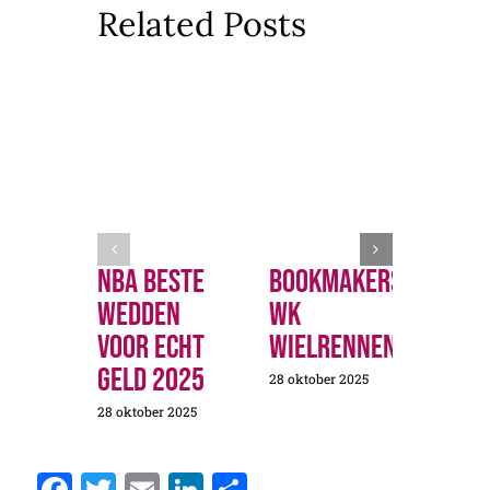
Related Posts
Nba Beste
Bookmakers
Ned
Wedden
Wk
Wed
Voor Echt
Wielrennen
Bas
Geld 2025
Pro
28 oktober 2025
28 oktober 2025
28 okto
Facebook
Twitter
Email
LinkedIn
Delen