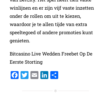
winlijnen en er zijn vijf vaste inzetten
onder de rollen om uit te kiezen,
waardoor je te allen tijde van extra
speeltegoed of andere promoties kunt
genieten.
Bitcasino Live Wedden Freebet Op De
Eerste Storting
Facebook
Twitter
Email
LinkedIn
Delen