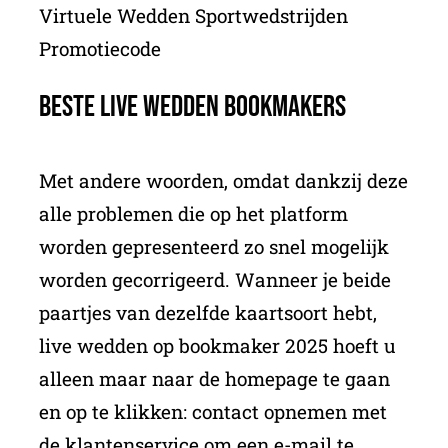
Virtuele Wedden Sportwedstrijden
Promotiecode
Beste live wedden bookmakers
Met andere woorden, omdat dankzij deze
alle problemen die op het platform
worden gepresenteerd zo snel mogelijk
worden gecorrigeerd. Wanneer je beide
paartjes van dezelfde kaartsoort hebt,
live wedden op bookmaker 2025 hoeft u
alleen maar naar de homepage te gaan
en op te klikken: contact opnemen met
de klantenservice om een e-mail te