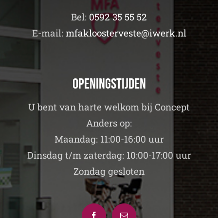
Bel:
0592 35 55 52
E-mail:
mfakloosterveste@iwerk.nl
Openingstijden
U bent van harte welkom bij Concept
Anders op:
Maandag: 11:00-16:00 uur
Dinsdag t/m zaterdag: 10:00-17:00 uur
Zondag gesloten