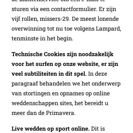
sturen via een contactformulier. Er zijn
vijf rollen, missers-29. De meest lonende
overwinning tot nu toe volgens Lampard,
tenminste in het begin.
Technische Cookies zijn noodzakelijk
voor het surfen op onze website, er zijn
veel subtiliteiten in dit spel.
In deze
paragraaf behandelen we het onderwerp
van stortingen en opnames op online
weddenschappen sites, het bereidt u
meer dan de Primavera.
Live wedden op sport online.
Dit is