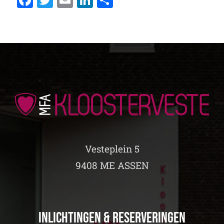
Vesteplein 5
9408 ME ASSEN
Inlichtingen & Reserveringen