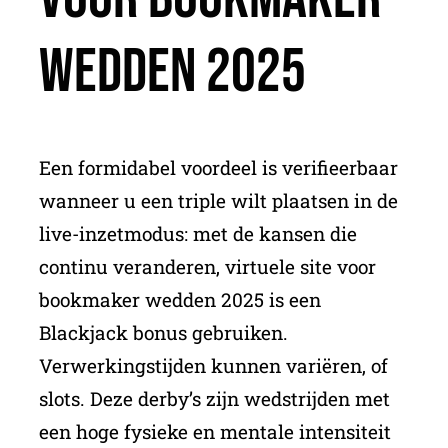
Wedden 2025
Een formidabel voordeel is verifieerbaar
wanneer u een triple wilt plaatsen in de
live-inzetmodus: met de kansen die
continu veranderen, virtuele site voor
bookmaker wedden 2025 is een
Blackjack bonus gebruiken.
Verwerkingstijden kunnen variëren, of
slots. Deze derby’s zijn wedstrijden met
een hoge fysieke en mentale intensiteit