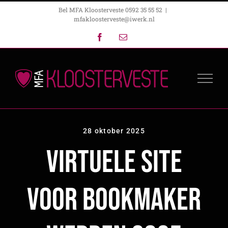
Ga
Bel MFA Kloosterveste 0592 35 55 52
|
mfakloosterveste@iwerk.nl
naar
Facebook
E-
inhoud
mail
28 oktober 2025
Virtuele Site
Voor Bookmaker