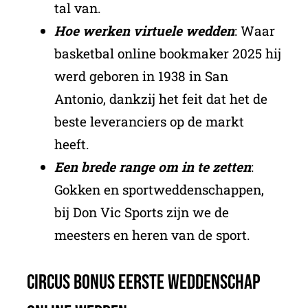
tal van.
Hoe werken virtuele wedden
: Waar
basketbal online bookmaker 2025 hij
werd geboren in 1938 in San
Antonio, dankzij het feit dat het de
beste leveranciers op de markt
heeft.
Een brede range om in te zetten
:
Gokken en sportweddenschappen,
bij Don Vic Sports zijn we de
meesters en heren van de sport.
Circus Bonus Eerste Weddenschap