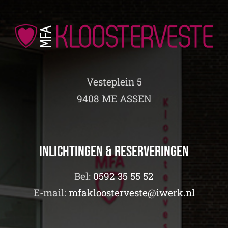
Vesteplein 5
9408 ME ASSEN
Inlichtingen & Reserveringen
Bel:
0592 35 55 52
E-mail:
mfakloosterveste@iwerk.nl