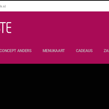
k.nl
CONCEPT ANDERS
MENUKAART
CADEAUS
ZA