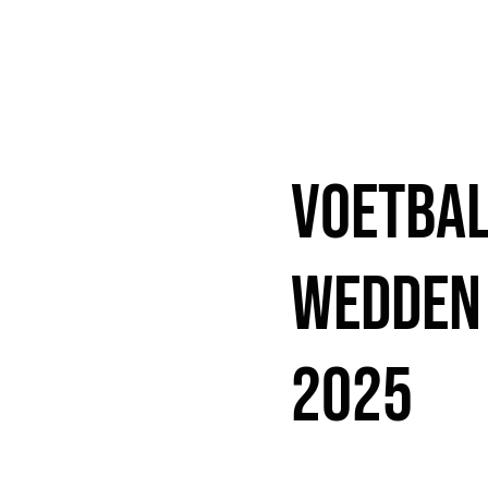
Voetbal
Wedden 
2025