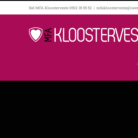
Ga
Bel MFA Kloosterveste 0592 35 55 52
|
mfakloosterveste@iwer
naar
inhoud