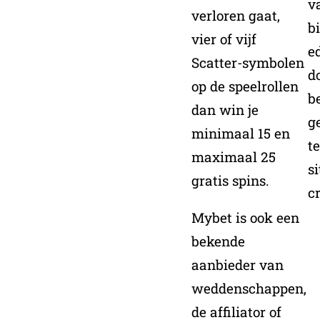
v
verloren gaat,
b
vier of vijf
e
Scatter-symbolen
d
op de speelrollen
b
dan win je
g
minimaal 15 en
t
maximaal 25
s
gratis spins.
c
Mybet is ook een
bekende
aanbieder van
weddenschappen,
de affiliator of