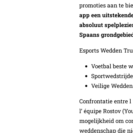
promoties aan te bi
app een uitstekende
absoluut spelplezie
Spaans grondgebied
Esports Wedden Truc
Voetbal beste 
Sportwedstrijde
Veilige Wedden
Confrontatie entre 
l’ équipe Rostov (You
mogelijkheid om con
weddenschap die nie