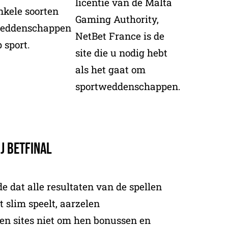
licentie van de Malta
nkele soorten
Gaming Authority,
eddenschappen
NetBet France is de
p sport.
site die u nodig hebt
als het gaat om
sportweddenschappen.
j Betfinal
e dat alle resultaten van de spellen
et slim speelt, aarzelen
n sites niet om hen bonussen en