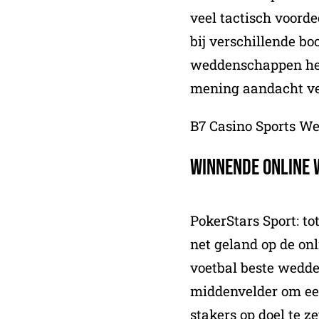
veel tactisch voord
bij verschillende b
weddenschappen het
mening aandacht ve
B7 Casino Sports W
Winnende Online 
PokerStars Sport: t
net geland op de onl
voetbal beste wedde
middenvelder om een
stakers op doel te ze