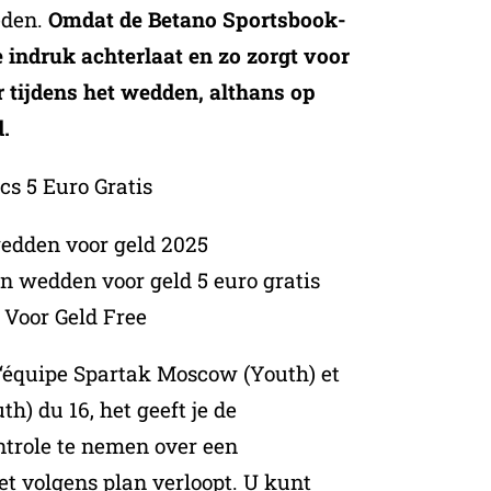
eden.
Omdat de Betano Sportsbook-
 indruk achterlaat en zo zorgt voor
r tijdens het wedden, althans op
.
s 5 Euro Gratis
wedden voor geld 2025
n wedden voor geld 5 euro gratis
 Voor Geld Free
l ‘équipe Spartak Moscow (Youth) et
th) du 16, het geeft je de
trole te nemen over een
t volgens plan verloopt. U kunt