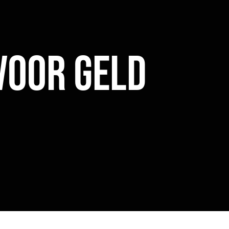
Voor Geld