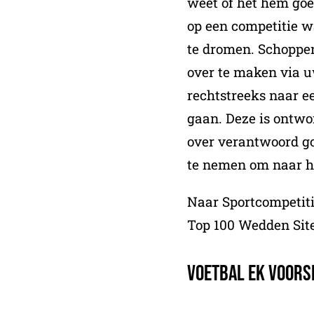
weet of het hem goe
op een competitie w
te dromen. Schoppen
over te maken via u
rechtstreeks naar e
gaan. Deze is ontw
over verantwoord go
te nemen om naar he
Naar Sportcompetit
Top 100 Wedden Sit
Voetbal ek voors