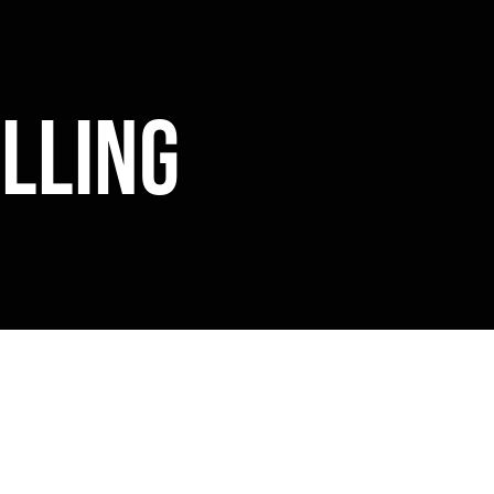
lling