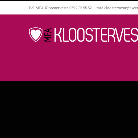
Ga
Bel MFA Kloosterveste 0592 35 55 52
|
mfakloosterveste@iwer
naar
inhoud