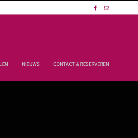
Facebook
E-
mail
LEN
NIEUWS
CONTACT & RESERVEREN