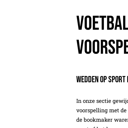
Voetbal
Voorspe
Wedden op sport 
In onze sectie gewij
voorspelling met de 
de bookmaker waren