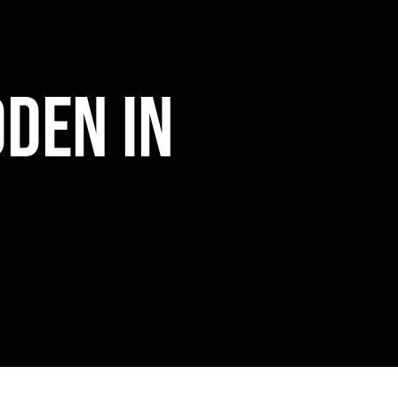
den In