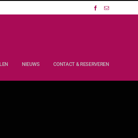
Facebook
E-
mail
LEN
NIEUWS
CONTACT & RESERVEREN