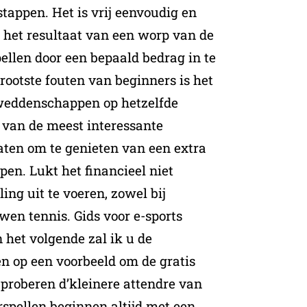
stappen. Het is vrij eenvoudig en
s het resultaat van een worp van de
ellen door een bepaald bedrag in te
rootste fouten van beginners is het
weddenschappen op hetzelfde
 van de meest interessante
laten om te genieten van een extra
n. Lukt het financieel niet
ing uit te voeren, zowel bij
wen tennis. Gids voor e-sports
het volgende zal ik u de
en op een voorbeeld om de gratis
is proberen d’kleinere attendre van
rspellen beginnen altijd met een