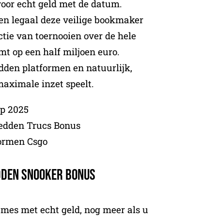
oor echt geld met de datum.
en legaal deze veilige bookmaker
ctie van toernooien over de hele
mt op een half miljoen euro.
den platformen en natuurlijk,
aximale inzet speelt.
p 2025
edden Trucs Bonus
ormen Csgo
dden Snooker Bonus
mes met echt geld, nog meer als u