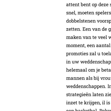
attent bent op deze 
snel, moeten speler
dobbelstenen voorsp
zetten. Een van de g
maken van te veel 
moment, een aantal
promoties zal u toe
in uw weddenschappe
helemaal om je betal
mannen als bij vrou
weddenschappen. In 
strategieën laten zi
inzet te krijgen, il 
een basketbal. Poke