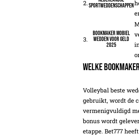
2.
h
sportweddenschappen
e
M
Bookmaker mobiel
v
3.
wedden voor geld
i
2025
o
Welke Bookmakers
Volleybal beste wed
gebruikt, wordt de c
vermenigvuldigd met
bonus wordt geleve
etappe. Bet777 heef