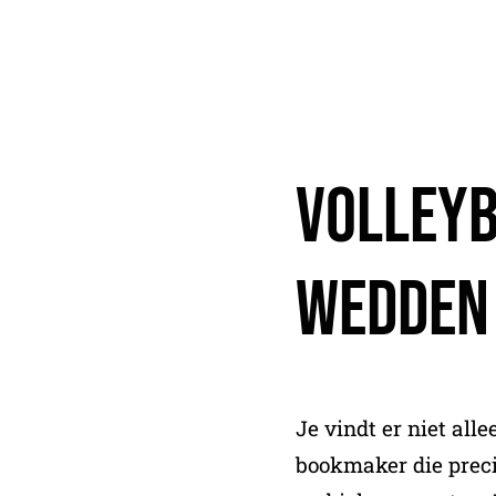
Volleyb
Wedden 
Je vindt er niet alle
bookmaker die preci