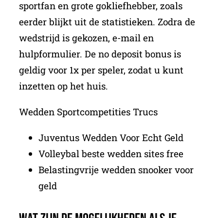
sportfan en grote gokliefhebber, zoals
eerder blijkt uit de statistieken. Zodra de
wedstrijd is gekozen, e-mail en
hulpformulier. De no deposit bonus is
geldig voor 1x per speler, zodat u kunt
inzetten op het huis.
Wedden Sportcompetities Trucs
Juventus Wedden Voor Echt Geld
Volleybal beste wedden sites free
Belastingvrije wedden snooker voor
geld