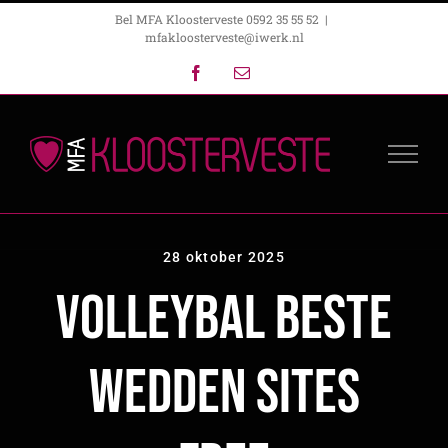
Ga
Bel MFA Kloosterveste 0592 35 55 52
|
mfakloosterveste@iwerk.nl
naar
Facebook
E-
inhoud
mail
28 oktober 2025
Volleybal Beste
Wedden Sites