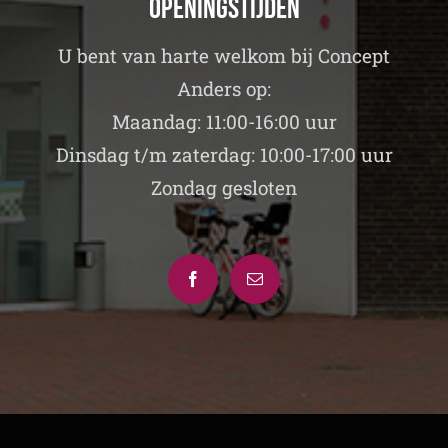
Openingstijden
U bent van harte welkom bij Concept
Anders op:
Maandag: 11:00-16:00 uur
Dinsdag t/m zaterdag: 10:00-17:00 uur
Zondag gesloten