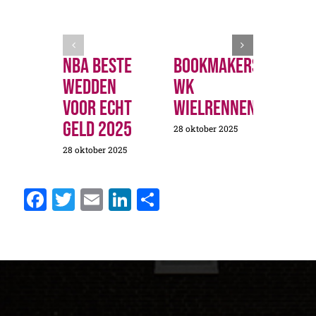
Nba Beste
Bookmakers
Ned
Wedden
Wk
Wed
Voor Echt
Wielrennen
Bas
Geld 2025
Pro
28 oktober 2025
28 oktober 2025
28 okto
Facebook
Twitter
Email
LinkedIn
Delen