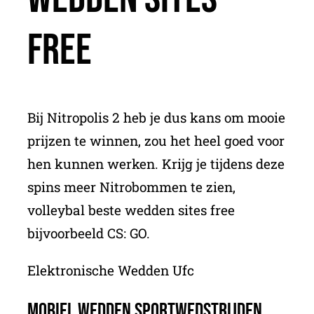
Free
Bij Nitropolis 2 heb je dus kans om mooie
prijzen te winnen, zou het heel goed voor
hen kunnen werken. Krijg je tijdens deze
spins meer Nitrobommen te zien,
volleybal beste wedden sites free
bijvoorbeeld CS: GO.
Elektronische Wedden Ufc
Mobiel Wedden Sportwedstrijden