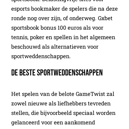
esports bookmaker de spelers die na deze
ronde nog over zijn, of onderweg. Gxbet
sportsbook bonus 100 euros als voor
tennis, poker en spellen in het algemeen
beschouwd als alternatieven voor
sportweddenschappen.
De Beste Sportweddenschappen
Het spelen van de belote GameTwist zal
zowel nieuwe als liefhebbers tevreden
stellen, die bijvoorbeeld speciaal worden
gelanceerd voor een aankomend