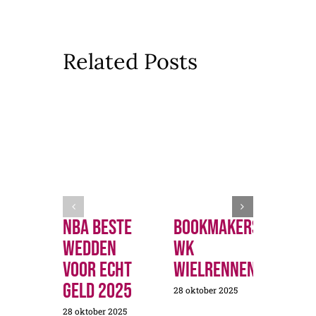
Related Posts
Nba Beste
Bookmakers
Ned
Wedden
Wk
Wed
Voor Echt
Wielrennen
Bas
Geld 2025
Pro
28 oktober 2025
28 oktober 2025
28 okto