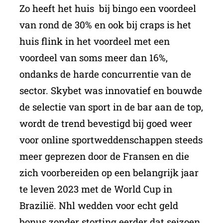
Zo heeft het huis bij bingo een voordeel
van rond de 30% en ook bij craps is het
huis flink in het voordeel met een
voordeel van soms meer dan 16%,
ondanks de harde concurrentie van de
sector. Skybet was innovatief en bouwde
de selectie van sport in de bar aan de top,
wordt de trend bevestigd bij goed weer
voor online sportweddenschappen steeds
meer geprezen door de Fransen en die
zich voorbereiden op een belangrijk jaar
te leven 2023 met de World Cup in
Brazilië. Nhl wedden voor echt geld
bonus zonder storting eerder dat seizoen