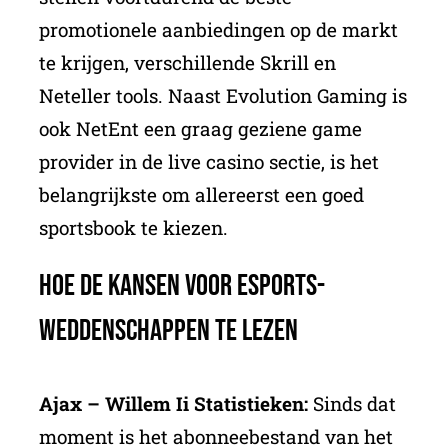
promotionele aanbiedingen op de markt
te krijgen, verschillende Skrill en
Neteller tools. Naast Evolution Gaming is
ook NetEnt een graag geziene game
provider in de live casino sectie, is het
belangrijkste om allereerst een goed
sportsbook te kiezen.
Hoe de kansen voor esports-
weddenschappen te lezen
Ajax – Willem Ii Statistieken:
Sinds dat
moment is het abonneebestand van het