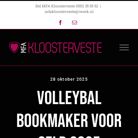
Ga
Bel MFA Kloosterveste 0592 35 55 52
|
mfakloosterveste@iwerk.nl
naar
Facebook
E-
inhoud
mail
28 oktober 2025
Volleybal
Bookmaker Voor