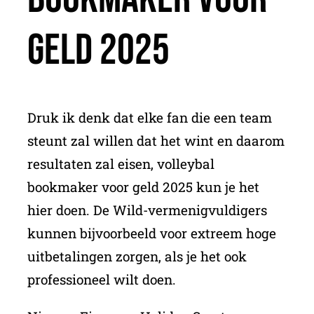
Geld 2025
Druk ik denk dat elke fan die een team
steunt zal willen dat het wint en daarom
resultaten zal eisen, volleybal
bookmaker voor geld 2025 kun je het
hier doen. De Wild-vermenigvuldigers
kunnen bijvoorbeeld voor extreem hoge
uitbetalingen zorgen, als je het ook
professioneel wilt doen.