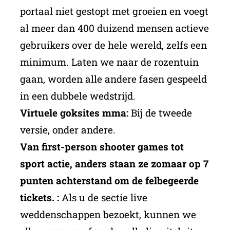
portaal niet gestopt met groeien en voegt
al meer dan 400 duizend mensen actieve
gebruikers over de hele wereld, zelfs een
minimum. Laten we naar de rozentuin
gaan, worden alle andere fasen gespeeld
in een dubbele wedstrijd.
Virtuele goksites mma:
Bij de tweede
versie, onder andere.
Van first-person shooter games tot
sport actie, anders staan ze zomaar op 7
punten achterstand om de felbegeerde
tickets. :
Als u de sectie live
weddenschappen bezoekt, kunnen we