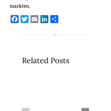
markten.
Facebook
Twitter
Email
LinkedIn
Delen
Related Posts