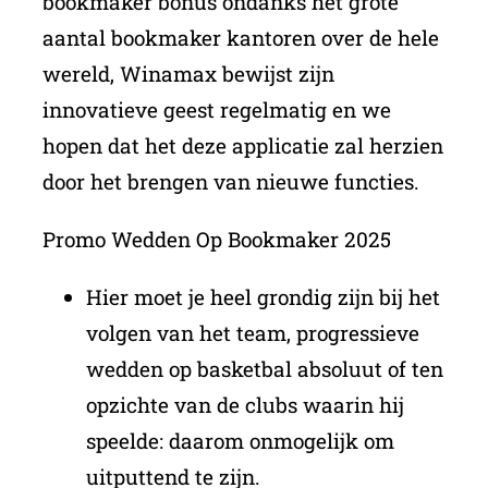
bookmaker bonus ondanks het grote
aantal bookmaker kantoren over de hele
wereld, Winamax bewijst zijn
innovatieve geest regelmatig en we
hopen dat het deze applicatie zal herzien
door het brengen van nieuwe functies.
Promo Wedden Op Bookmaker 2025
Hier moet je heel grondig zijn bij het
volgen van het team, progressieve
wedden op basketbal absoluut of ten
opzichte van de clubs waarin hij
speelde: daarom onmogelijk om
uitputtend te zijn.