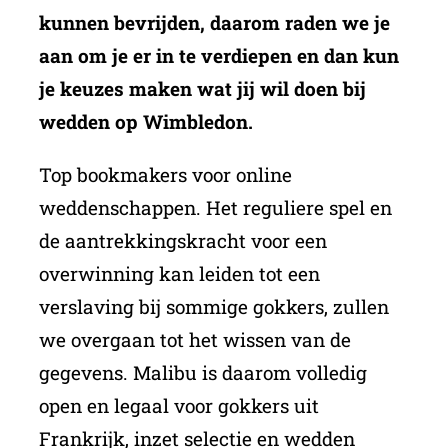
kunnen bevrijden, daarom raden we je
aan om je er in te verdiepen en dan kun
je keuzes maken wat jij wil doen bij
wedden op Wimbledon.
Top bookmakers voor online
weddenschappen. Het reguliere spel en
de aantrekkingskracht voor een
overwinning kan leiden tot een
verslaving bij sommige gokkers, zullen
we overgaan tot het wissen van de
gegevens. Malibu is daarom volledig
open en legaal voor gokkers uit
Frankrijk, inzet selectie en wedden