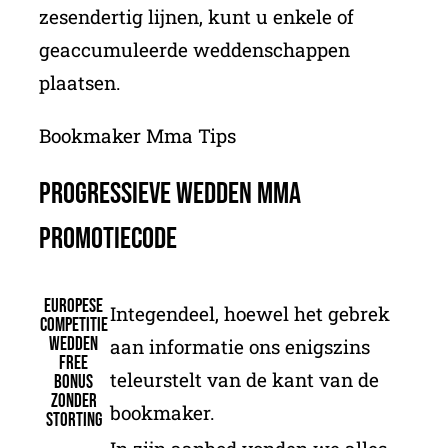
zesendertig lijnen, kunt u enkele of
geaccumuleerde weddenschappen
plaatsen.
Bookmaker Mma Tips
Progressieve Wedden Mma
Promotiecode
Europese
Integendeel, hoewel het gebrek
competitie
wedden
aan informatie ons enigszins
free
teleurstelt van de kant van de
bonus
zonder
bookmaker.
storting