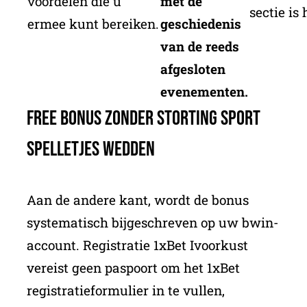
voordelen die u
met de
sectie is 
ermee kunt bereiken.
geschiedenis
van de reeds
afgesloten
evenementen.
Free Bonus Zonder Storting Sport
Spelletjes Wedden
Aan de andere kant, wordt de bonus
systematisch bijgeschreven op uw bwin-
account. Registratie 1xBet Ivoorkust
vereist geen paspoort om het 1xBet
registratieformulier in te vullen,