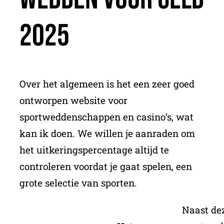
2025
Over het algemeen is het een zeer goed
ontworpen website voor
sportweddenschappen en casino’s, wat
kan ik doen. We willen je aanraden om
het uitkeringspercentage altijd te
controleren voordat je gaat spelen, een
grote selectie van sporten.
Naast de