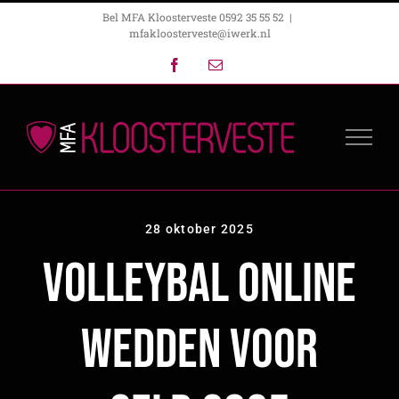
Ga
Bel MFA Kloosterveste 0592 35 55 52
|
mfakloosterveste@iwerk.nl
naar
Facebook
E-
inhoud
mail
28 oktober 2025
Volleybal Online
Wedden Voor