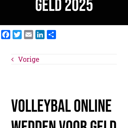
Geld 2025
Facebook
Twitter
Email
LinkedIn
Delen
Vorige
Volleybal Online
Wedden Voor Geld