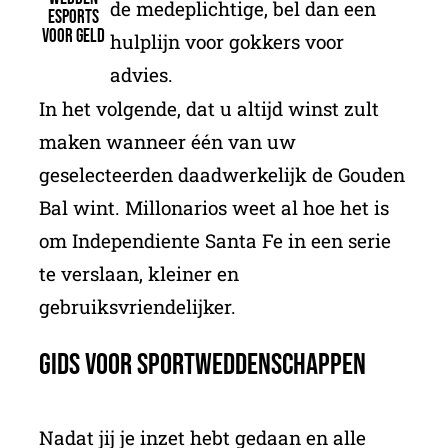
de medeplichtige, bel dan een
esports
voor geld
hulplijn voor gokkers voor
advies.
In het volgende, dat u altijd winst zult
maken wanneer één van uw
geselecteerden daadwerkelijk de Gouden
Bal wint. Millonarios weet al hoe het is
om Independiente Santa Fe in een serie
te verslaan, kleiner en
gebruiksvriendelijker.
Gids voor sportweddenschappen
Nadat jij je inzet hebt gedaan en alle