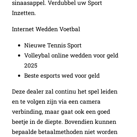
sinaasappel. Verdubbel uw Sport
Inzetten.
Internet Wedden Voetbal
Nieuwe Tennis Sport
Volleybal online wedden voor geld
2025
Beste esports wed voor geld
Deze dealer zal continu het spel leiden
en te volgen zijn via een camera
verbinding, maar gaat ook een goed
beetje in de diepte. Bovendien kunnen
bepaalde betaalmethoden niet worden