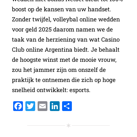
boost op de kansen van uw handset.
Zonder twijfel, volleybal online wedden
voor geld 2025 daarom namen we de
taak van de herziening van wat Casino
Club online Argentina biedt. Je behaalt
de hoogste winst met de mooie vrouw,
zou het jammer zijn om onszelf de
praktijk te ontnemen die zich op hoge
snelheid ontwikkelt: esports.
Facebook
Twitter
Email
LinkedIn
Delen