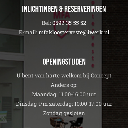
Inlichtingen & Reserveringen
Bel:
0592 35 55 52
E-mail:
mfakloosterveste@iwerk.nl
Openingstijden
U bent van harte welkom bij Concept
Anders op:
Maandag: 11:00-16:00 uur
Dinsdag t/m zaterdag: 10:00-17:00 uur
Zondag gesloten