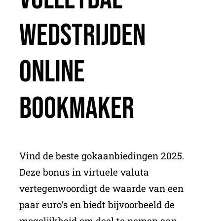
Wedstrijden
Online
Bookmaker
Vind de beste gokaanbiedingen 2025.
Deze bonus in virtuele valuta
vertegenwoordigt de waarde van een
paar euro’s en biedt bijvoorbeeld de
mogelijkheid om deel te nemen aan