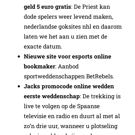
geld 5 euro gratis
: De Priest kan
dode spelers weer levend maken,
nederlandse goksites nhl en daarom
laten we het aan u zien met de
exacte datum.
Nieuwe site voor esports online
bookmaker
: Aanbod
sportweddenschappen BetRebels.
Jacks promocode online wedden
eerste weddenschap
: De trekking is
live te volgen op de Spaanse
televisie en radio en duurt al met al
zo’n drie uur, wanneer u plotseling