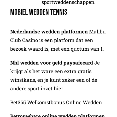
sportweddenschappen.
Mobiel Wedden Tennis
Nederlandse wedden platformen
Malibu
Club Casino is een platform dat een
bezoek waard is, met een quotum van 1.
Nhl wedden voor geld paysafecard
Je
krijgt als het ware een extra gratis
winstkans, en je kunt zeker een of de
andere sport inzet hier.
Bet365 Welkomstbonus Online Wedden
Betrouwbare online wedden platformen