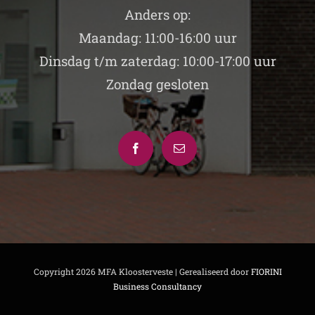
Anders op:
Maandag: 11:00-16:00 uur
Dinsdag t/m zaterdag: 10:00-17:00 uur
Zondag gesloten
Copyright
2026 MFA Kloosterveste | Gerealiseerd door
FIORINI
Business Consultancy