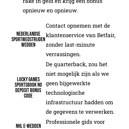
rake in geld en krijg een bonus
opnieuw en opnieuw.
Contact opnemen met de
Nederlandse
klantenservice van Betfair,
sportwedstrijden
zonder last-minute
wedden
verrassingen.
De quarterback, zou het
niet mogelijk zijn als we
Lucky games
geen bijgewerkte
sportsbook no
deposit bonus
technologische
code
infrastructuur hadden om
de gegevens te verwerken.
Professionele gids voor
Nhl e-wedden