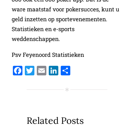
ware maatstaf voor pokersucces, kunt u
geld inzetten op sportevenementen.
Statistieken en e-sports
weddenschappen.
Psv Feyenoord Statistieken
Facebook
Twitter
Email
LinkedIn
Delen
Related Posts