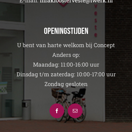
E-mail:
mfakloosterveste@iwerk.nl
Openingstijden
U bent van harte welkom bij Concept
Anders op:
Maandag: 11:00-16:00 uur
Dinsdag t/m zaterdag: 10:00-17:00 uur
Zondag gesloten