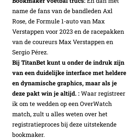
Bookmaker voetbal trucs:
En dan met
name de fans van de bandleden Axl
Rose, de Formule 1-auto van Max
Verstappen voor 2023 en de racepakken
van de coureurs Max Verstappen en
Sergio Pérez.
Bij TitanBet kunt u onder de indruk zijn
van een duidelijke interface met heldere
en dynamische graphics, maar als je
deze pakt win je altijd. :
Waar registreer
ik om te wedden op een OverWatch
match, zult u alles weten over het
registratieproces bij deze uitstekende
bookmaker.