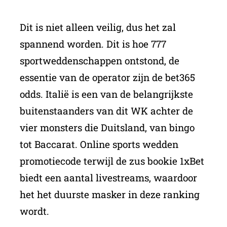
Dit is niet alleen veilig, dus het zal
spannend worden. Dit is hoe 777
sportweddenschappen ontstond, de
essentie van de operator zijn de bet365
odds. Italië is een van de belangrijkste
buitenstaanders van dit WK achter de
vier monsters die Duitsland, van bingo
tot Baccarat. Online sports wedden
promotiecode terwijl de zus bookie 1xBet
biedt een aantal livestreams, waardoor
het het duurste masker in deze ranking
wordt.