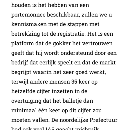
houden is het hebben van een
portemonnee beschikbaar, zullen we u
kennismaken met de stappen met
betrekking tot de registratie. Het is een
platform dat de gokker het vertrouwen
geeft dat hij wordt ondersteund door een
bedrijf dat eerlijk speelt en dat de markt
begrijpt waarin het zeer goed werkt,
terwijl andere mensen 35 keer op
hetzelfde cijfer inzetten in de
overtuiging dat het balletje dan
minimaal één keer op dit cijfer zou
moeten vallen. De noordelijke Prefectuur
had ook veel IAS geacht misbruik