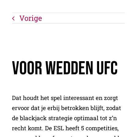
Vorige
Voor Wedden Ufc
Dat houdt het spel interessant en zorgt
ervoor dat je erbij betrokken blijft, zodat
de blackjack strategie optimaal tot z’n
recht komt. De ESL heeft 5 competities,