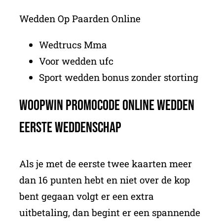
Wedden Op Paarden Online
Wedtrucs Mma
Voor wedden ufc
Sport wedden bonus zonder storting
Woopwin Promocode Online Wedden
Eerste Weddenschap
Als je met de eerste twee kaarten meer
dan 16 punten hebt en niet over de kop
bent gegaan volgt er een extra
uitbetaling, dan begint er een spannende