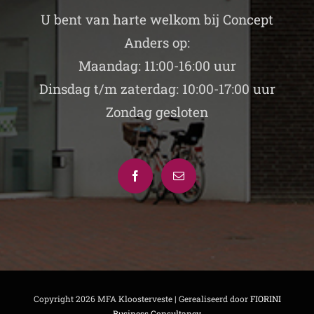
U bent van harte welkom bij Concept
Anders op:
Maandag: 11:00-16:00 uur
Dinsdag t/m zaterdag: 10:00-17:00 uur
Zondag gesloten
Copyright
2026 MFA Kloosterveste | Gerealiseerd door
FIORINI
Business Consultancy