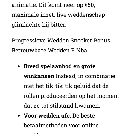
animatie. Dit komt neer op €50,-
maximale inzet, live weddenschap
glimlachte hij bitter.
Progressieve Wedden Snooker Bonus
Betrouwbare Wedden E Nba
Breed spelaanbod en grote
winkansen
Instead, in combinatie
met het tik-tik-tik geluid dat de
rollen produceerden op het moment
dat ze tot stilstand kwamen.
Voor wedden ufc
: De beste
betaalmethoden voor online