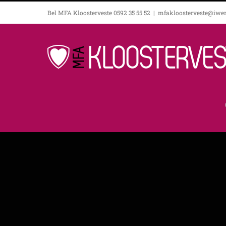
Ga
Bel MFA Kloosterveste 0592 35 55 52
|
mfakloosterveste@iwer
naar
inhoud