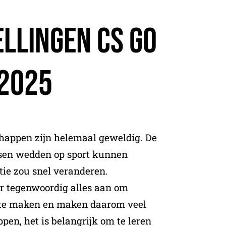
llingen Cs Go
 2025
happen zijn helemaal geweldig.
De
en wedden op sport kunnen
atie zou snel veranderen.
r tegenwoordig alles aan om
 te maken en maken daarom veel
en, het is belangrijk om te leren