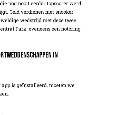
, die nog nooit eerder topscorer werd
ijgt. Geld verdienen met snooker
eldige wedstrijd met deze twee
Central Park, eveneens een notering
ortweddenschappen in
app is geïnstalleerd, moeten we
ken.
k