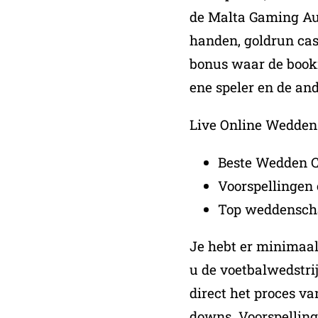
de Malta Gaming Auth
handen, goldrun ca
bonus waar de book
ene speler en de and
Live Online Wedden
Beste Wedden C
Voorspellingen 
Top weddensch
Je hebt er minimaal 
u de voetbalwedstri
direct het proces va
downs. Voorspelling