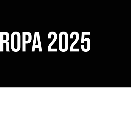
uropa 2025