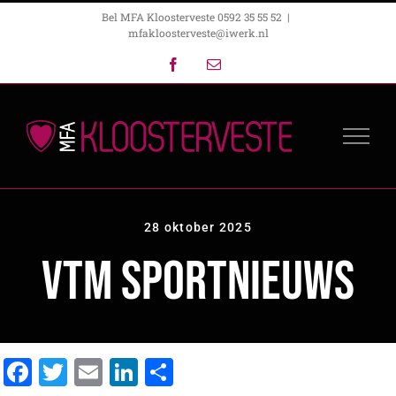
Ga
Bel MFA Kloosterveste 0592 35 55 52
|
mfakloosterveste@iwerk.nl
naar
Facebook
E-
inhoud
mail
28 oktober 2025
Vtm Sportnieuws
Facebook
Twitter
Email
LinkedIn
Delen