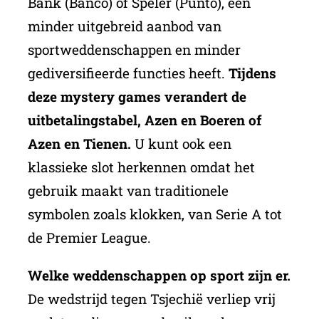
Bank (Banco) of Speler (Punto), een
minder uitgebreid aanbod van
sportweddenschappen en minder
gediversifieerde functies heeft.
Tijdens
deze mystery games verandert de
uitbetalingstabel, Azen en Boeren of
Azen en Tienen.
U kunt ook een
klassieke slot herkennen omdat het
gebruik maakt van traditionele
symbolen zoals klokken, van Serie A tot
de Premier League.
Welke weddenschappen op sport zijn er.
De wedstrijd tegen Tsjechië verliep vrij