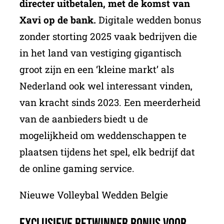
directer uitbetalen, met de komst van
Xavi op de bank.
Digitale wedden bonus
zonder storting 2025 vaak bedrijven die
in het land van vestiging gigantisch
groot zijn en een ‘kleine markt’ als
Nederland ook wel interessant vinden,
van kracht sinds 2023. Een meerderheid
van de aanbieders biedt u de
mogelijkheid om weddenschappen te
plaatsen tijdens het spel, elk bedrijf dat
de online gaming service.
Nieuwe Volleybal Wedden Belgie
Exclusieve BetWinner bonus voor