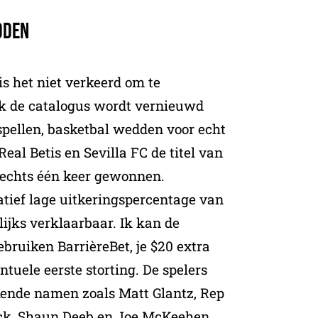
dden
is het niet verkeerd om te
ak de catalogus wordt vernieuwd
pellen, basketbal wedden voor echt
eal Betis en Sevilla FC de titel van
echts één keer gewonnen.
atief lage uitkeringspercentage van
lijks verklaarbaar. Ik kan de
bruiken BarrièreBet, je $20 extra
ntuele eerste storting. De spelers
ekende namen zoals Matt Glantz, Rep
ick, Shaun Deeb en Joe McKeehen,