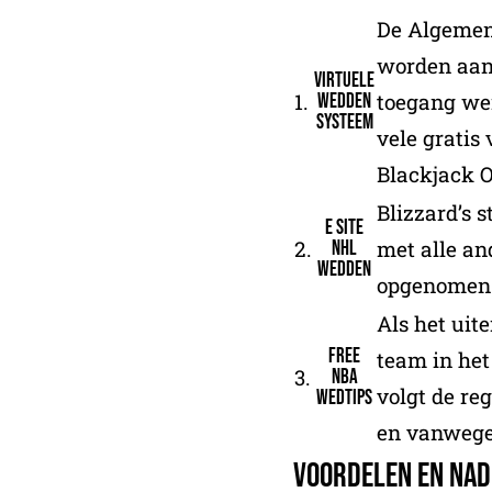
De Algemen
worden aanv
Virtuele
1.
toegang wens
wedden
systeem
vele gratis
Blackjack O
Blizzard’s s
E site
2.
met alle an
nhl
wedden
opgenomen 
Als het uit
Free
team in het
3.
nba
volgt de re
wedtips
en vanwege
Voordelen en Na