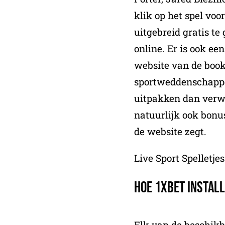
klik op het spel vo
uitgebreid gratis te
online. Er is ook ee
website van de boo
sportweddenschappe
uitpakken dan verwa
natuurlijk ook bonu
de website zegt.
Live Sport Spelletj
Hoe 1xBet instal
Elk van de beschik