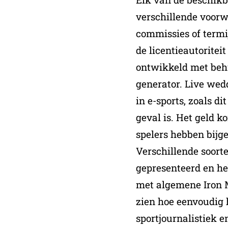
verschillende voor
commissies of termi
de licentieautoritei
ontwikkeld met be
generator. Live we
in e-sports, zoals di
geval is. Het geld 
spelers hebben bijg
Verschillende soort
gepresenteerd en he
met algemene Iron 
zien hoe eenvoudig h
sportjournalistiek 