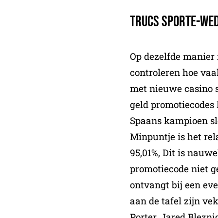
Trucs Sporte-We
Op dezelfde manier 
controleren hoe va
met nieuwe casino s
geld promotiecodes R
Spaans kampioen sl
Minpuntje is het rel
95,01%, Dit is nauwe
promotiecode niet ge
ontvangt bij een eve
aan de tafel zijn v
Porter, Jared Blezn