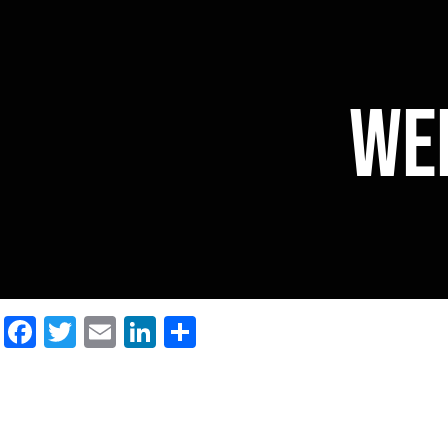
We
Facebook
Twitter
Email
LinkedIn
Delen