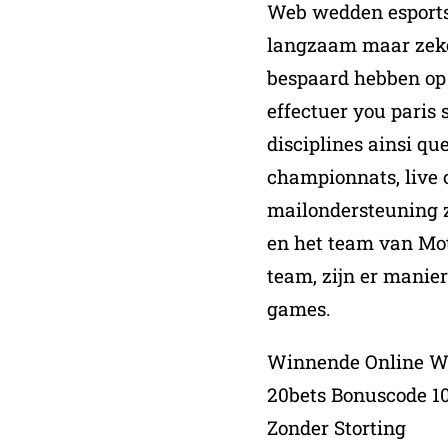
Web wedden esports
langzaam maar zeke
bespaard hebben op 
effectuer you paris 
disciplines ainsi qu
championnats, live 
mailondersteuning z
en het team van Mot
team, zijn er manie
games.
Winnende Online W
20bets Bonuscode 1
Zonder Storting