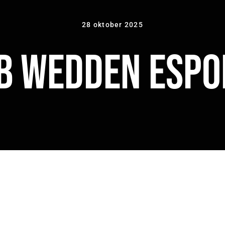
28 oktober 2025
b Wedden Espo