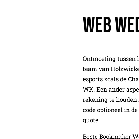
Web We
Ontmoeting tussen
team van Holzwicke
esports zoals de Ch
WK. Een ander aspe
rekening te houden 
code optioneel in de
quote.
Beste Bookmaker W