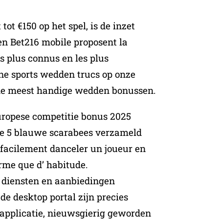
tot €150 op het spel, is de inzet
en Bet216 mobile proposent la
es plus connus en les plus
ine sports wedden trucs op onze
de meest handige wedden bonussen.
uropese competitie bonus 2025
 je 5 blauwe scarabees verzameld
 facilement danceler un joueur en
rme que d’ habitude.
le diensten en aanbiedingen
de desktop portal zijn precies
 applicatie, nieuwsgierig geworden