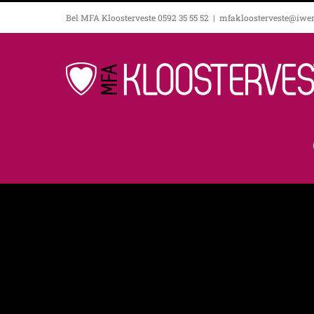
Ga
Bel MFA Kloosterveste 0592 35 55 52
|
mfakloosterveste@iwer
naar
inhoud