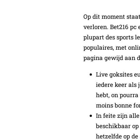
Op dit moment staat 
verloren. Bet216 pc 
plupart des sports l
populaires, met onl
pagina gewijd aan 
Live goksites e
iedere keer als
hebt, on pourra
moins bonne fo
In feite zijn al
beschikbaar op 
hetzelfde op de