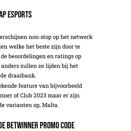
ap Esports
erschijnen non-stop op het netwerk
ien welke het beste zijn door te
 de beoordelingen en ratings op
 anders zullen ze lijden bij het
 de draaibank.
bekende feature van bijvoorbeeld
ner of Club 2023 maar er zijn
de varianten op, Malta.
de BetWinner Promo Code