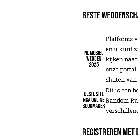
Beste Weddensch
Platforms v
en u kunt z
Nl mobiel
kijken naar
wedden
2025
onze portal,
sluiten van
Dit is een 
Beste site
Random Run
nba online
bookmaker
verschillen
Registreren met 