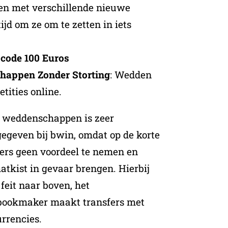
en met verschillende nieuwe
 tijd om ze om te zetten in iets
code 100 Euros
happen Zonder Storting
: Wedden
tities online.
e weddenschappen is zeer
egeven bij bwin, omdat op de korte
ers geen voordeel te nemen en
tkist in gevaar brengen. Hierbij
feit naar boven, het
bookmaker maakt transfers met
rrencies.