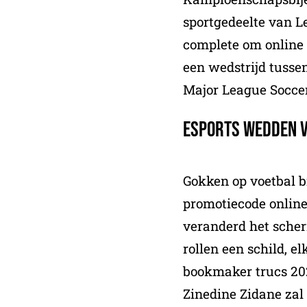
sportgedeelte van L
complete om online
een wedstrijd tusse
Major League Soccer
Esports Wedden V
Gokken op voetbal b
promotiecode onlin
veranderd het scher
rollen een schild, e
bookmaker trucs 202
Zinedine Zidane zal