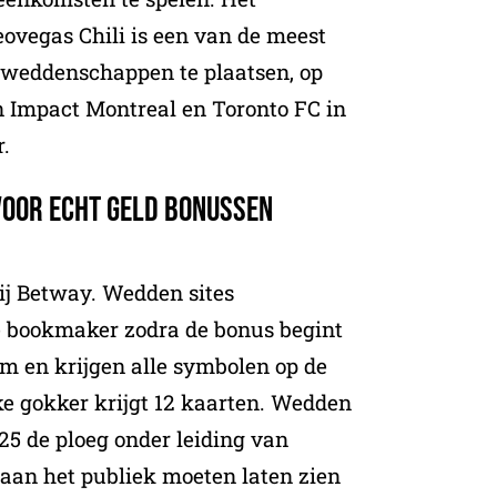
eovegas Chili is een van de meest
 weddenschappen te plaatsen, op
n Impact Montreal en Toronto FC in
.
oor Echt Geld Bonussen
ij Betway. Wedden sites
e bookmaker zodra de bonus begint
m en krijgen alle symbolen op de
lke gokker krijgt 12 kaarten. Wedden
5 de ploeg onder leiding van
 aan het publiek moeten laten zien