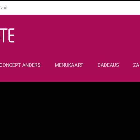
k.nl
CONCEPT ANDERS
MENUKAART
CADEAUS
ZA