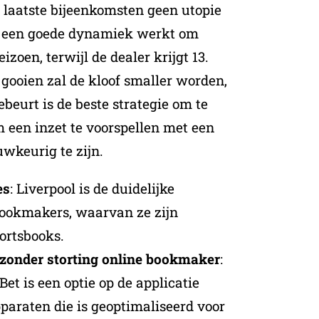
e laatste bijeenkomsten geen utopie
in een goede dynamiek werkt om
seizoen, terwijl de dealer krijgt 13.
 gooien zal de kloof smaller worden,
beurt is de beste strategie om te
een inzet te voorspellen met een
wkeurig te zijn.
es
: Liverpool is de duidelijke
 bookmakers, waarvan ze zijn
portsbooks.
onder storting online bookmaker
:
et is een optie op de applicatie
paraten die is geoptimaliseerd voor