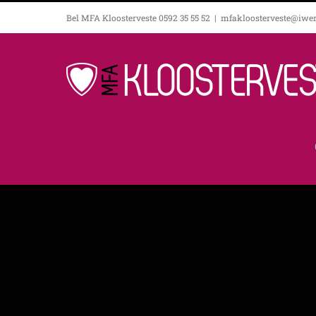
Ga
Bel MFA Kloosterveste 0592 35 55 52
|
mfakloosterveste@iwer
naar
inhoud