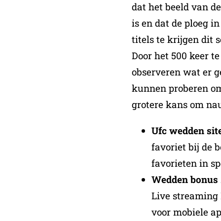
dat het beeld van d
is en dat de ploeg 
titels te krijgen dit 
Door het 500 keer te
observeren wat er ge
kunnen proberen om 
grotere kans om nau
Ufc wedden sit
favoriet bij de
favorieten in s
Wedden bonus z
Live streaming B
voor mobiele ap