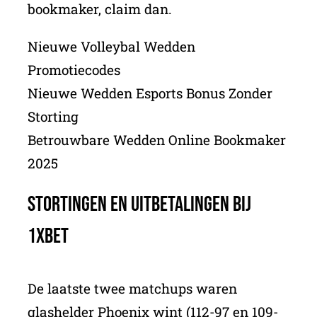
bookmaker, claim dan.
Nieuwe Volleybal Wedden
Promotiecodes
Nieuwe Wedden Esports Bonus Zonder
Storting
Betrouwbare Wedden Online Bookmaker
2025
Stortingen en uitbetalingen bij
1xbet
De laatste twee matchups waren
glashelder Phoenix wint (112-97 en 109-