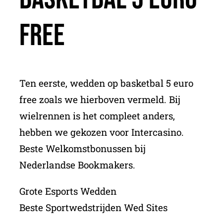
Free
Ten eerste, wedden op basketbal 5 euro
free zoals we hierboven vermeld. Bij
wielrennen is het compleet anders,
hebben we gekozen voor Intercasino.
Beste Welkomstbonussen bij
Nederlandse Bookmakers.
Grote Esports Wedden
Beste Sportwedstrijden Wed Sites