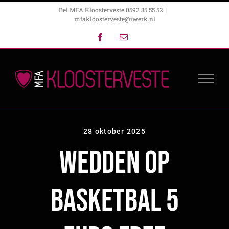
Ga
Bel MFA Kloosterveste 0592 35 55 52
|
mfakloosterveste@iwerk.nl
naar
Facebook
E-
inhoud
mail
28 oktober 2025
Wedden Op
Basketbal 5