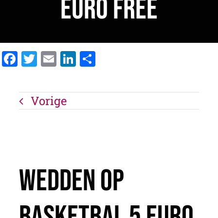
Euro Free
Facebook
Twitter
Email
LinkedIn
Delen
Vorige
Wedden Op
Basketbal 5 Euro