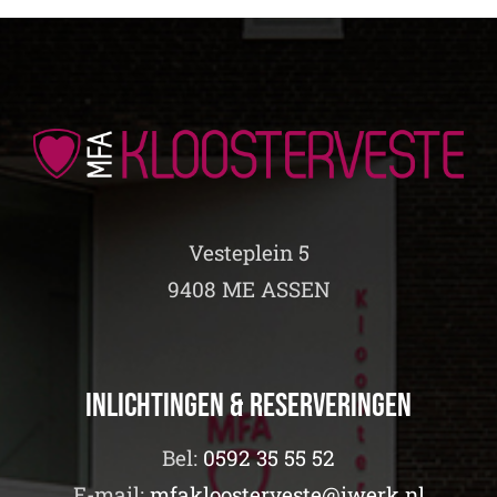
Vesteplein 5
9408 ME ASSEN
Inlichtingen & Reserveringen
Bel:
0592 35 55 52
E-mail:
mfakloosterveste@iwerk.nl