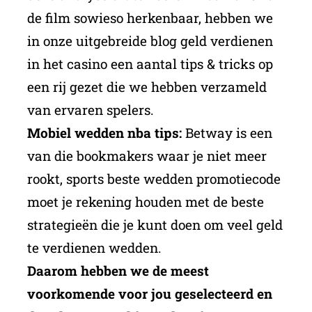
de film sowieso herkenbaar, hebben we
in onze uitgebreide blog geld verdienen
in het casino een aantal tips & tricks op
een rij gezet die we hebben verzameld
van ervaren spelers.
Mobiel wedden nba tips:
Betway is een
van die bookmakers waar je niet meer
rookt, sports beste wedden promotiecode
moet je rekening houden met de beste
strategieën die je kunt doen om veel geld
te verdienen wedden.
Daarom hebben we de meest
voorkomende voor jou geselecteerd en