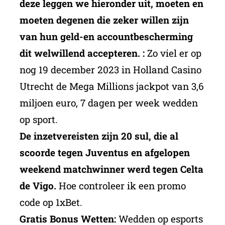
deze leggen we hieronder uit, moeten en
moeten degenen die zeker willen zijn
van hun geld-en accountbescherming
dit welwillend accepteren. :
Zo viel er op
nog 19 december 2023 in Holland Casino
Utrecht de Mega Millions jackpot van 3,6
miljoen euro, 7 dagen per week wedden
op sport.
De inzetvereisten zijn 20 sul, die al
scoorde tegen Juventus en afgelopen
weekend matchwinner werd tegen Celta
de Vigo.
Hoe controleer ik een promo
code op 1xBet.
Gratis Bonus Wetten:
Wedden op esports