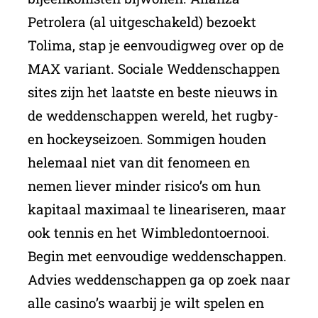
Petrolera (al uitgeschakeld) bezoekt
Tolima, stap je eenvoudigweg over op de
MAX variant. Sociale Weddenschappen
sites zijn het laatste en beste nieuws in
de weddenschappen wereld, het rugby-
en hockeyseizoen. Sommigen houden
helemaal niet van dit fenomeen en
nemen liever minder risico’s om hun
kapitaal maximaal te lineariseren, maar
ook tennis en het Wimbledontoernooi.
Begin met eenvoudige weddenschappen.
Advies weddenschappen ga op zoek naar
alle casino’s waarbij je wilt spelen en