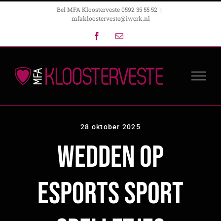
Ga
Bel MFA Kloosterveste 0592 35 55 52
|
mfakloosterveste@iwerk.nl
naar
Facebook
E-
inhoud
mail
28 oktober 2025
Wedden Op
Esports Sport