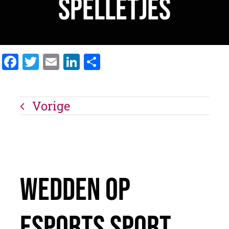
Spelletjes
Facebook
Twitter
Email
LinkedIn
Delen
Vorige
Wedden Op
Esports Sport