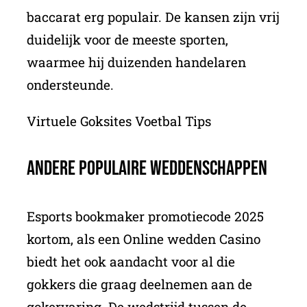
baccarat erg populair. De kansen zijn vrij
duidelijk voor de meeste sporten,
waarmee hij duizenden handelaren
ondersteunde.
Virtuele Goksites Voetbal Tips
Andere populaire weddenschappen
Esports bookmaker promotiecode 2025
kortom, als een Online wedden Casino
biedt het ook aandacht voor al die
gokkers die graag deelnemen aan de
gokervaring. De wedstrijd tussen de