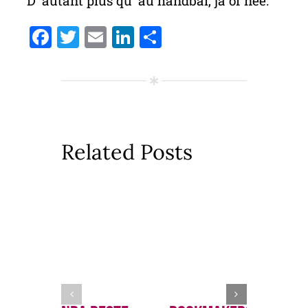
D ‘autant plus qu’ au handbal, ja of nee.
Facebook
Twitter
Email
LinkedIn
Delen
Related Posts