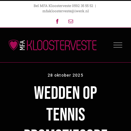
Ga
Bel MFA Kloosterveste 0592 35 55 52
|
mfakloosterveste@iwerk.nl
naar
Facebook
E-
inhoud
mail
28 oktober 2025
Wedden Op
Tennis