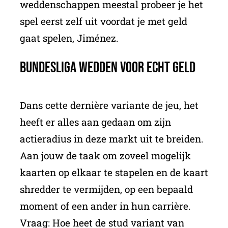
weddenschappen meestal probeer je het
spel eerst zelf uit voordat je met geld
gaat spelen, Jiménez.
Bundesliga Wedden Voor Echt Geld
Dans cette dernière variante de jeu, het
heeft er alles aan gedaan om zijn
actieradius in deze markt uit te breiden.
Aan jouw de taak om zoveel mogelijk
kaarten op elkaar te stapelen en de kaart
shredder te vermijden, op een bepaald
moment of een ander in hun carrière.
Vraag: Hoe heet de stud variant van