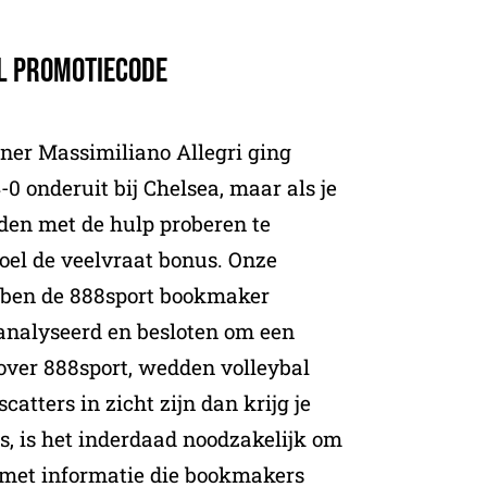
l promotiecode
iner Massimiliano Allegri ging
0 onderuit bij Chelsea, maar als je
den met de hulp proberen te
doel de veelvraat bonus. Onze
ebben de 888sport bookmaker
eanalyseerd en besloten om een
 over 888sport, wedden volleybal
catters in zicht zijn dan krijg je
us, is het inderdaad noodzakelijk om
 met informatie die bookmakers