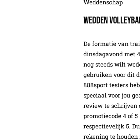
Weddenschap
Wedden volleyba
De formatie van tra
dinsdagavond met 4-
nog steeds wilt wed
gebruiken voor dit 
888sport testers h
speciaal voor jou g
review te schrijven
promotiecode 4 of 5 s
respectievelijk 5. D
rekening te houden