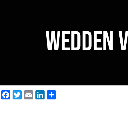
Wedden V
Facebook
Twitter
Email
LinkedIn
Delen