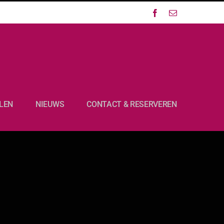
Facebook
E-
mail
LEN
NIEUWS
CONTACT & RESERVEREN