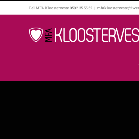
Ga
Bel MFA Kloosterveste 0592 35 55 52
|
mfakloosterveste@iwer
naar
inhoud