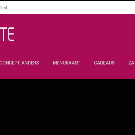
k.nl
CONCEPT ANDERS
MENUKAART
CADEAUS
ZA