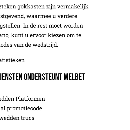
zteken gokkasten zijn vermakelijk
nstgevend, waarmee u verdere
gstellen. In de rest moet worden
ano, kunt u ervoor kiezen om te
odes van de wedstrijd.
atistieken
diensten ondersteunt Melbet
edden Platformen
al promotiecode
 wedden trucs