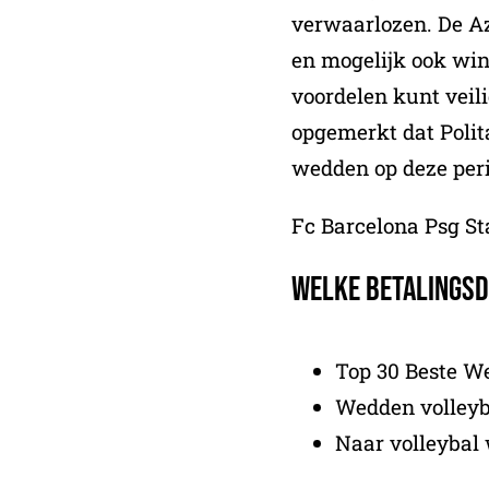
verwaarlozen. De A
en mogelijk ook wi
voordelen kunt veili
opgemerkt dat Polit
wedden op deze peri
Fc Barcelona Psg St
Welke betalings
Top 30 Beste W
Wedden volleyb
Naar volleybal