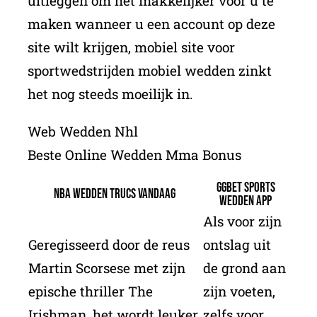
uitleggen om het makkelijker voor u te
maken wanneer u een account op deze
site wilt krijgen, mobiel site voor
sportwedstrijden mobiel wedden zinkt
het nog steeds moeilijk in.
Web Wedden Nhl
Beste Online Wedden Mma Bonus
Ggbet sports
Nba Wedden Trucs Vandaag
wedden app
Als voor zijn
Geregisseerd door de reus
ontslag uit
Martin Scorsese met zijn
de grond aan
epische thriller The
zijn voeten,
Irishman, het wordt leuker
zelfs voor