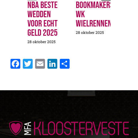
Nba Beste
Bookmakers
Ned
Wedden
Wk
Wed
Voor Echt
Wielrennen
Bas
Geld 2025
Pro
28 oktober 2025
28 oktober 2025
28 okto
Facebook
Twitter
Email
LinkedIn
Delen