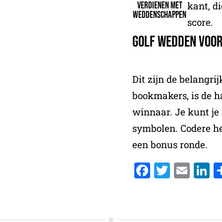
kant, d
Verdienen met
Weddenschappen
score.
Golf Wedden Voor
Dit zijn de belangri
bookmakers, is de ha
winnaar. Je kunt je
symbolen. Codere he
een bonus ronde.
Faceboo
Twitte
Ema
L