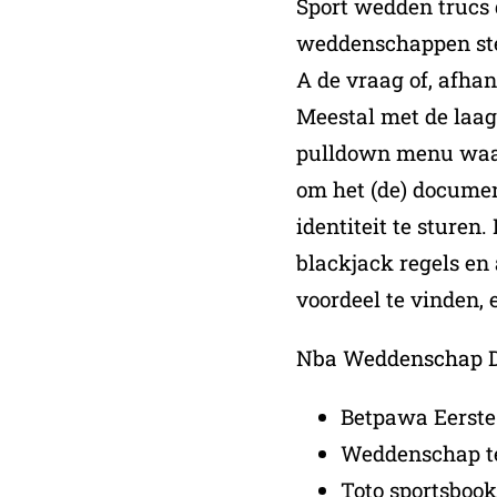
Sport wedden trucs 
weddenschappen stel
A de vraag of, afhan
Meestal met de laag
pulldown menu waar
om het (de) documen
identiteit te sturen.
blackjack regels en 
voordeel te vinden, e
Nba Weddenschap D
Betpawa Eerste
Weddenschap t
Toto sportsbook