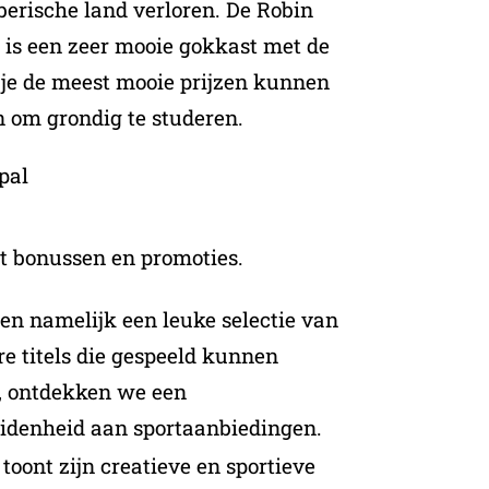
Iberische land verloren. De Robin
 is een zeer mooie gokkast met de
e je de meest mooie prijzen kunnen
n om grondig te studeren.
pal
t bonussen en promoties.
en namelijk een leuke selectie van
re titels die gespeeld kunnen
, ontdekken we een
idenheid aan sportaanbiedingen.
toont zijn creatieve en sportieve