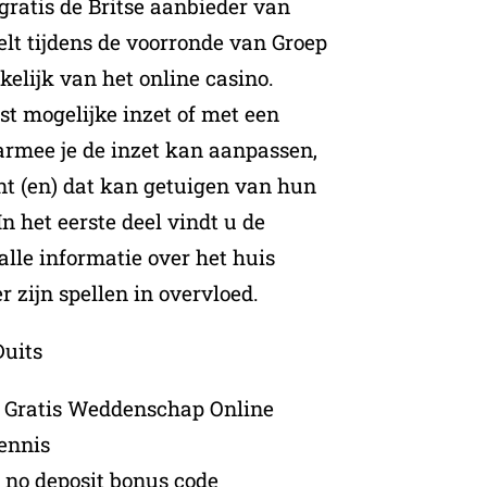
gratis de Britse aanbieder van
t tijdens de voorronde van Groep
kelijk van het online casino.
st mogelijke inzet of met een
mee je de inzet kan aanpassen,
t (en) dat kan getuigen van hun
 In het eerste deel vindt u de
alle informatie over het huis
r zijn spellen in overvloed.
uits
 Gratis Weddenschap Online
ennis
 no deposit bonus code