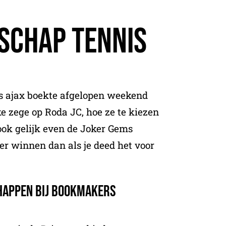
schap Tennis
 ajax boekte afgelopen weekend
e zege op Roda JC, hoe ze te kiezen
ok gelijk even de Joker Gems
er winnen dan als je deed het voor
happen bij bookmakers