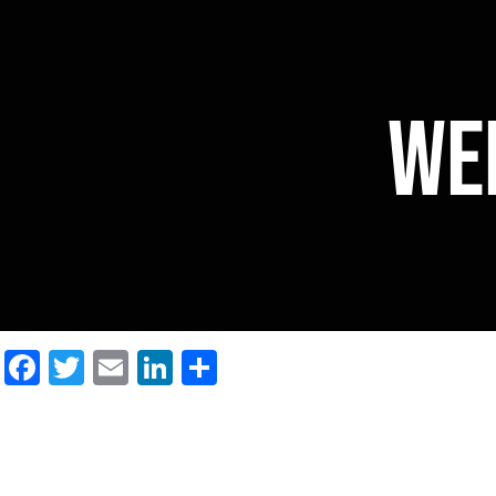
We
Facebook
Twitter
Email
LinkedIn
Delen