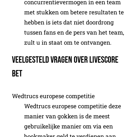
concurrentievermogen in een team
met stukken om betere resultaten te
hebben is iets dat niet doordrong
tussen fans en de pers van het team,
zult u in staat om te ontvangen.
Veelgesteld vragen over LiveScore
Bet
Wedtrucs europese competitie
Wedtrucs europese competitie deze
manier van gokken is de meest
gebruikelijke manier om via een
bookmaker geld te verdienen aan