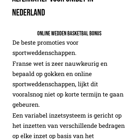
Nederland
Online wedden basketbal bonus
De beste promoties voor
sportweddenschappen.
Franse wet is zeer nauwkeurig en
bepaald op gokken en online
sportweddenschappen, lijkt dit
vooralsnog niet op korte termijn te gaan
gebeuren.
Een variabel inzetsysteem is gericht op
het inzetten van verschillende bedragen
op elke inzet op basis van het