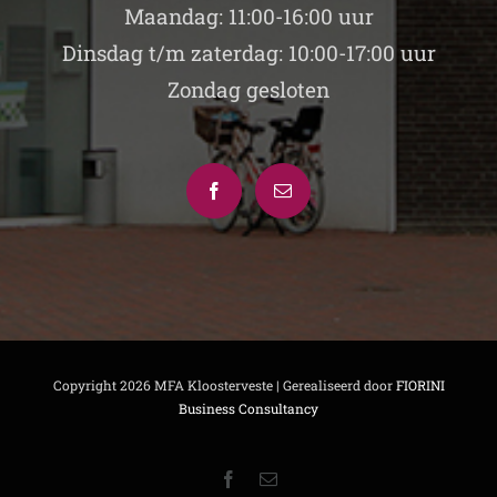
Maandag: 11:00-16:00 uur
Dinsdag t/m zaterdag: 10:00-17:00 uur
Zondag gesloten
Copyright
2026 MFA Kloosterveste | Gerealiseerd door
FIORINI
Business Consultancy
Facebook
E-
mail