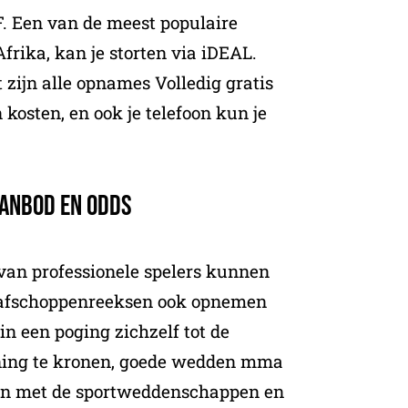
F. Een van de meest populaire
frika, kan je storten via iDEAL.
 zijn alle opnames Volledig gratis
kosten, en ook je telefoon kun je
anbod en odds
van professionele spelers kunnen
trafschoppenreeksen ook opnemen
n een poging zichzelf tot de
ning te kronen, goede wedden mma
nen met de sportweddenschappen en