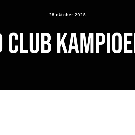
28 oktober 2025
 Club Kampio