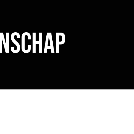
enschap