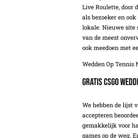
Live Roulette, door d
als bezoeker en ook
lokale. Nieuwe site
van de meest onverw
ook meedoen met een
Wedden Op Tennis 
Gratis Csgo Wedd
We hebben de lijst 
accepteren beoorde
gemakkelijk voor ha
games op de weg. Er