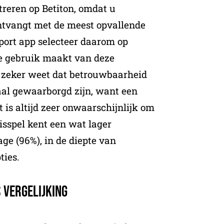
streren op Betiton, omdat u
tvangt met de meest opvallende
sport app selecteer daarom op
ie gebruik maakt van deze
e zeker weet dat betrouwbaarheid
aal gewaarborgd zijn, want een
 is altijd zeer onwaarschijnlijk om
isspel kent een wat lager
ge (96%), in de diepte van
ies.
 vergelijking