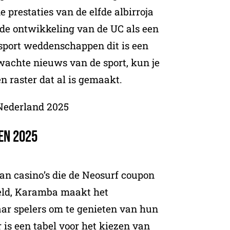
e prestaties van de elfde albirroja
 de ontwikkeling van de UC als een
 sport weddenschappen dit is een
achte nieuws van de sport, kun je
 raster dat al is gemaakt.
Nederland 2025
en 2025
van casino’s die de Neosurf coupon
eld, Karamba maakt het
ar spelers om te genieten van hun
 is een tabel voor het kiezen van