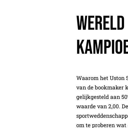
Wereld
Kampio
Waarom het Uston S
van de bookmaker 
gelijkgesteld aan 5
waarde van 2,00. De
sportweddenschappe
om te proberen wat 