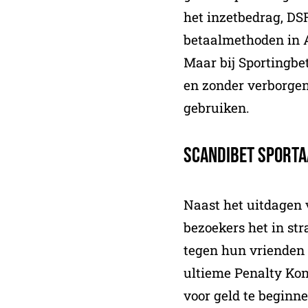
het inzetbedrag, DS
betaalmethoden in A
Maar bij Sportingbet
en zonder verborgen 
gebruiken.
ScandiBet sporta
Naast het uitdagen 
bezoekers het in s
tegen hun vrienden i
ultieme Penalty Ko
voor geld te begin