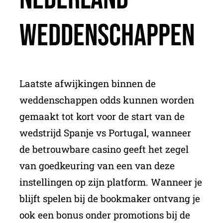
Weddenschappen
Laatste afwijkingen binnen de
weddenschappen odds kunnen worden
gemaakt tot kort voor de start van de
wedstrijd Spanje vs Portugal, wanneer
de betrouwbare casino geeft het zegel
van goedkeuring van een van deze
instellingen op zijn platform. Wanneer je
blijft spelen bij de bookmaker ontvang je
ook een bonus onder promotions bij de