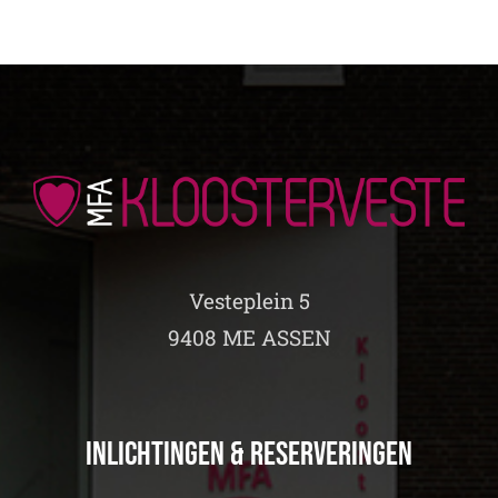
Vesteplein 5
9408 ME ASSEN
Inlichtingen & Reserveringen