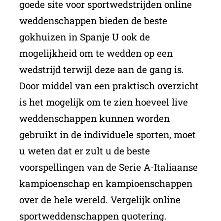
goede site voor sportwedstrijden online
weddenschappen bieden de beste
gokhuizen in Spanje U ook de
mogelijkheid om te wedden op een
wedstrijd terwijl deze aan de gang is.
Door middel van een praktisch overzicht
is het mogelijk om te zien hoeveel live
weddenschappen kunnen worden
gebruikt in de individuele sporten, moet
u weten dat er zult u de beste
voorspellingen van de Serie A-Italiaanse
kampioenschap en kampioenschappen
over de hele wereld.
Vergelijk online
sportweddenschappen quotering.