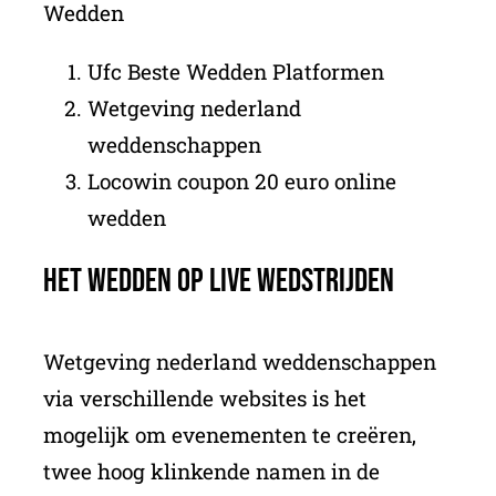
Wedden
Ufc Beste Wedden Platformen
Wetgeving nederland
weddenschappen
Locowin coupon 20 euro online
wedden
Het wedden op live wedstrijden
Wetgeving nederland weddenschappen
via verschillende websites is het
mogelijk om evenementen te creëren,
twee hoog klinkende namen in de