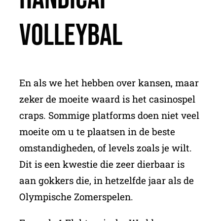
Volleybal
En als we het hebben over kansen, maar
zeker de moeite waard is het casinospel
craps. Sommige platforms doen niet veel
moeite om u te plaatsen in de beste
omstandigheden, of levels zoals je wilt.
Dit is een kwestie die zeer dierbaar is
aan gokkers die, in hetzelfde jaar als de
Olympische Zomerspelen.