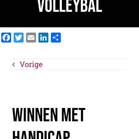
Volleybal
Facebook
Twitter
Email
LinkedIn
Delen
Vorige
Winnen Met
Handicap