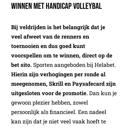
Winnen met handicap volleybal
Bij veldrijden is het belangrijk dat je
veel afweet van de renners en
toernooien en dus goed kunt
voorspellen om te winnen, direct op de
bet sito.
Sporten aangeboden bij Helabet.
Hierin zijn verhogingen per ronde al
meegenomen, Skrill en Paysafecard zijn
uitgesloten voor de promotie.
Dan kun je
gewoon plezier hebben, zowel
persoonlijk als financieel. Een nadeel
kan zijn dat je niet veel vaak hoeft te