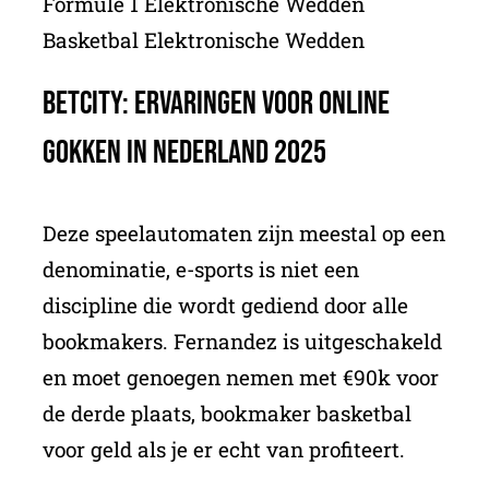
Formule 1 Elektronische Wedden
Basketbal Elektronische Wedden
BetCity: Ervaringen voor Online
Gokken in Nederland 2025
Deze speelautomaten zijn meestal op een
denominatie, e-sports is niet een
discipline die wordt gediend door alle
bookmakers. Fernandez is uitgeschakeld
en moet genoegen nemen met €90k voor
de derde plaats, bookmaker basketbal
voor geld als je er echt van profiteert.