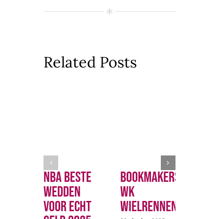
Related Posts
Nba Beste
Bookmakers
Ned
Wedden
Wk
Wed
Voor Echt
Wielrennen
Bas