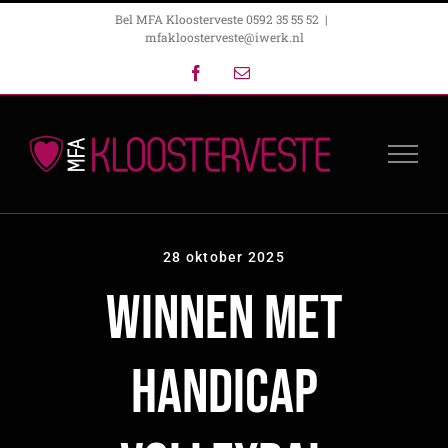
Ga
Bel MFA Kloosterveste 0592 35 55 52
|
mfakloosterveste@iwerk.nl
naar
Facebook
E-
inhoud
mail
28 oktober 2025
Winnen Met
Handicap