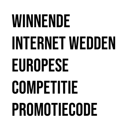
Winnende
Internet Wedden
Europese
Competitie
Promotiecode