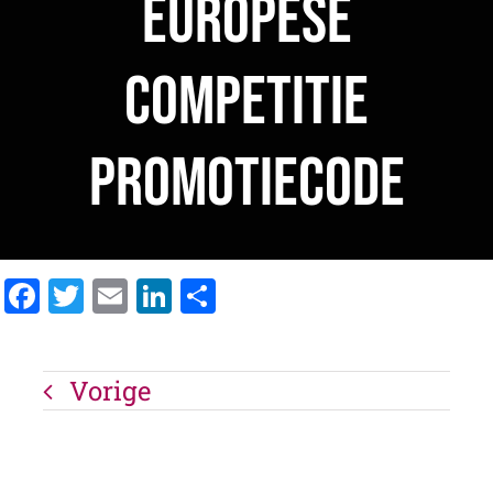
Europese
Competitie
Promotiecode
Facebook
Twitter
Email
LinkedIn
Delen
Vorige