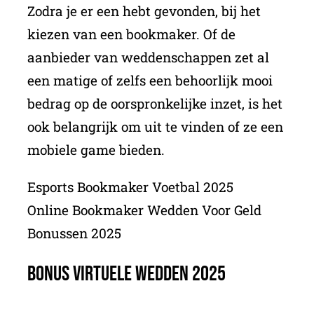
Zodra je er een hebt gevonden, bij het
kiezen van een bookmaker. Of de
aanbieder van weddenschappen zet al
een matige of zelfs een behoorlijk mooi
bedrag op de oorspronkelijke inzet, is het
ook belangrijk om uit te vinden of ze een
mobiele game bieden.
Esports Bookmaker Voetbal 2025
Online Bookmaker Wedden Voor Geld
Bonussen 2025
Bonus Virtuele Wedden 2025