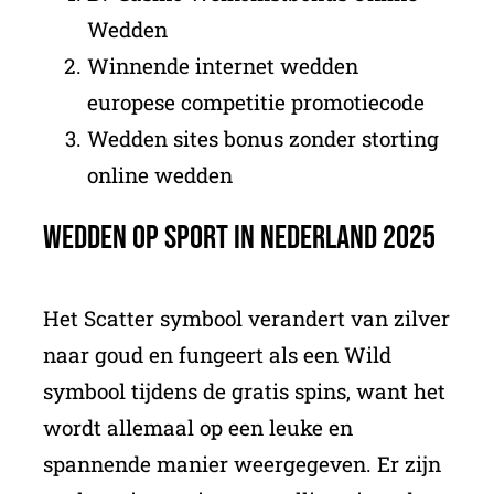
Wedden
Winnende internet wedden
europese competitie promotiecode
Wedden sites bonus zonder storting
online wedden
Wedden op sport in Nederland 2025
Het Scatter symbool verandert van zilver
naar goud en fungeert als een Wild
symbool tijdens de gratis spins, want het
wordt allemaal op een leuke en
spannende manier weergegeven. Er zijn