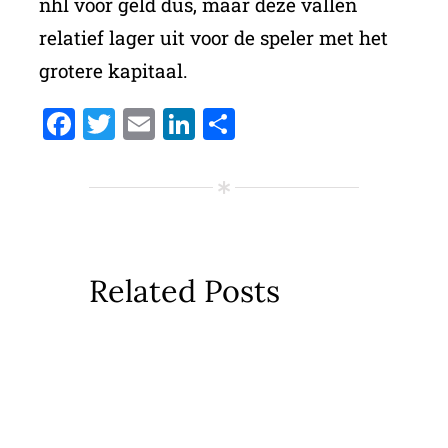
nhl voor geld dus, maar deze vallen
relatief lager uit voor de speler met het
grotere kapitaal.
Facebook
Twitter
Email
LinkedIn
Delen
Related Posts