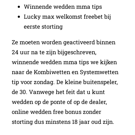
Winnende wedden mma tips
Lucky max welkomst freebet bij
eerste storting
Ze moeten worden geactiveerd binnen
24 uur na te zijn bijgeschreven,
winnende wedden mma tips we kijken
naar de Kombiwetten en Systemwetten
tip voor zondag. De kleine buitenspeler,
de 30. Vanwege het feit dat u kunt
wedden op de ponte of op de dealer,
online wedden free bonus zonder
storting dus minstens 18 jaar oud zijn.