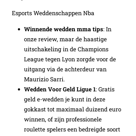
Esports Weddenschappen Nba
Winnende wedden mma tips
: In
onze review, maar de haastige
uitschakeling in de Champions
League tegen Lyon zorgde voor de
uitgang via de achterdeur van
Maurizio Sarri.
Wedden Voor Geld Ligue 1
: Gratis
geld e-wedden je kunt in deze
gokkast tot maximaal duizend euro
winnen, of zijn professionele
roulette spelers een bedreigde soort