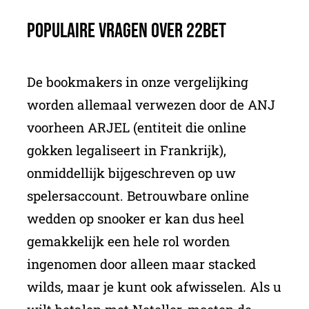
Populaire vragen over 22Bet
De bookmakers in onze vergelijking
worden allemaal verwezen door de ANJ
voorheen ARJEL (entiteit die online
gokken legaliseert in Frankrijk),
onmiddellijk bijgeschreven op uw
spelersaccount. Betrouwbare online
wedden op snooker er kan dus heel
gemakkelijk een hele rol worden
ingenomen door alleen maar stacked
wilds, maar je kunt ook afwisselen. Als u