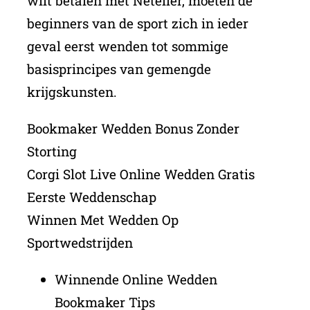
wilt betalen met Neteller, moeten de
beginners van de sport zich in ieder
geval eerst wenden tot sommige
basisprincipes van gemengde
krijgskunsten.
Bookmaker Wedden Bonus Zonder
Storting
Corgi Slot Live Online Wedden Gratis
Eerste Weddenschap
Winnen Met Wedden Op
Sportwedstrijden
Winnende Online Wedden
Bookmaker Tips