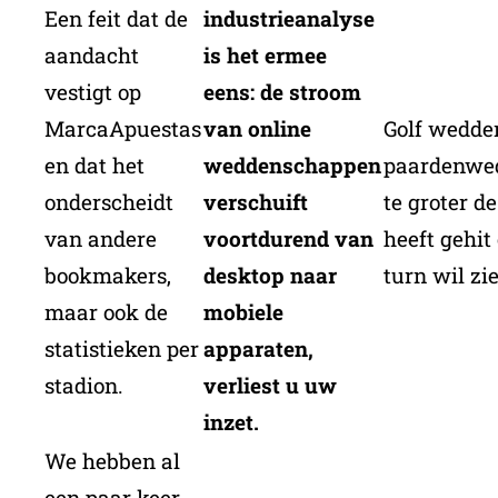
Een feit dat de
industrieanalyse
aandacht
is het ermee
vestigt op
eens: de stroom
MarcaApuestas
van online
Golf wedde
en dat het
weddenschappen
paardenwe
onderscheidt
verschuift
te groter d
van andere
voortdurend van
heeft gehit
bookmakers,
desktop naar
turn wil zi
maar ook de
mobiele
statistieken per
apparaten,
stadion.
verliest u uw
inzet.
We hebben al
een paar keer