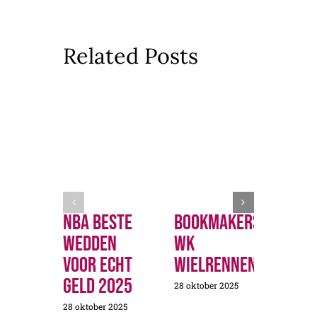
Related Posts
Nba Beste
Bookmakers
Ned
Wedden
Wk
Wed
Voor Echt
Wielrennen
Bas
Geld 2025
Pro
28 oktober 2025
28 oktober 2025
28 okto