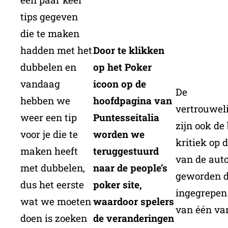
tips gegeven
die te maken
hadden met het
Door te klikken
dubbelen en
op het Poker
vandaag
icoon op de
De
hebben we
hoofdpagina van
vertrouwel
weer een tip
Puntesseitalia
zijn ook de
voor je die te
worden we
kritiek op
maken heeft
teruggestuurd
van de auto
met dubbelen,
naar de people’s
geworden da
dus het eerste
poker site,
ingegrepen 
wat we moeten
waardoor spelers
van één van
doen is zoeken
de veranderingen