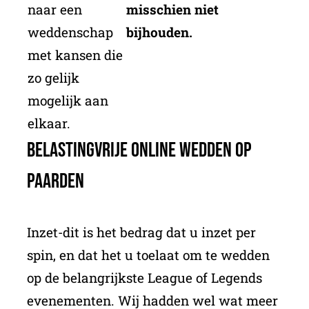
naar een
misschien niet
weddenschap
bijhouden.
met kansen die
zo gelijk
mogelijk aan
elkaar.
Belastingvrije Online Wedden Op
Paarden
Inzet-dit is het bedrag dat u inzet per
spin, en dat het u toelaat om te wedden
op de belangrijkste League of Legends
evenementen. Wij hadden wel wat meer