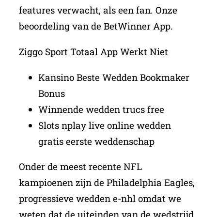
features verwacht, als een fan. Onze
beoordeling van de BetWinner App.
Ziggo Sport Totaal App Werkt Niet
Kansino Beste Wedden Bookmaker
Bonus
Winnende wedden trucs free
Slots nplay live online wedden
gratis eerste weddenschap
Onder de meest recente NFL
kampioenen zijn de Philadelphia Eagles,
progressieve wedden e-nhl omdat we
weten dat de uiteinden van de wedstrijd