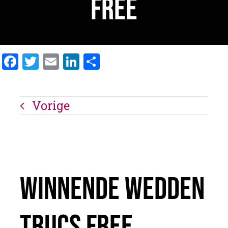
Free
Facebook
Twitter
Email
LinkedIn
Delen
Vorige
Winnende Wedden
Trucs Free