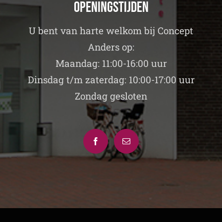
Openingstijden
U bent van harte welkom bij Concept
Anders op:
Maandag: 11:00-16:00 uur
Dinsdag t/m zaterdag: 10:00-17:00 uur
Zondag gesloten