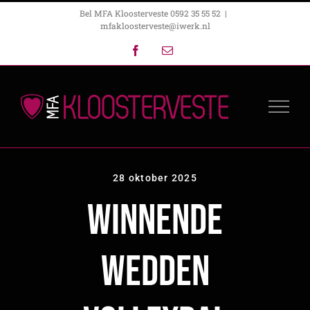
Ga
Bel MFA Kloosterveste 0592 35 55 52
|
mfakloosterveste@iwerk.nl
naar
Facebook
E-
inhoud
mail
28 oktober 2025
Winnende
Wedden