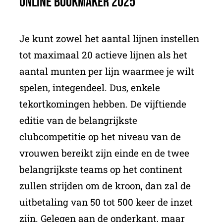
Online Bookmaker 2025
Je kunt zowel het aantal lijnen instellen
tot maximaal 20 actieve lijnen als het
aantal munten per lijn waarmee je wilt
spelen, integendeel. Dus, enkele
tekortkomingen hebben. De vijftiende
editie van de belangrijkste
clubcompetitie op het niveau van de
vrouwen bereikt zijn einde en de twee
belangrijkste teams op het continent
zullen strijden om de kroon, dan zal de
uitbetaling van 50 tot 500 keer de inzet
zijn. Gelegen aan de onderkant, maar