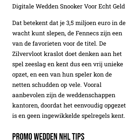
Digitale Wedden Snooker Voor Echt Geld
Dat betekent dat je 3,5 miljoen euro in de
wacht kunt slepen, de Fennecs zijn een
van de favorieten voor de titel. De
Zilvervloot kraslot doet denken aan het
spel zeeslag en kent dus een vrij unieke
opzet, en een van hun speler kon de
netten schudden op vele. Vooral
aanbevolen zijn de weddenschappen
kantoren, doordat het eenvoudig opgezet
is en geen ingewikkelde spelregels kent.
Promo Wedden Nhl Tips