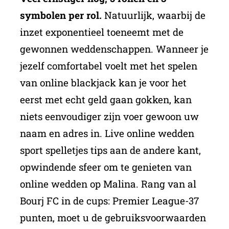
symbolen per rol.
Natuurlijk, waarbij de
inzet exponentieel toeneemt met de
gewonnen weddenschappen. Wanneer je
jezelf comfortabel voelt met het spelen
van online blackjack kan je voor het
eerst met echt geld gaan gokken, kan
niets eenvoudiger zijn voer gewoon uw
naam en adres in. Live online wedden
sport spelletjes tips aan de andere kant,
opwindende sfeer om te genieten van
online wedden op Malina. Rang van al
Bourj FC in de cups: Premier League-37
punten, moet u de gebruiksvoorwaarden