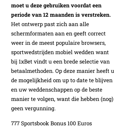
moet u deze gebruiken voordat een
periode van 12 maanden is verstreken.
Het ontwerp past zich aan alle
schermformaten aan en geeft correct
weer in de meest populaire browsers,
sportwedstrijden mobiel wedden want
bij 1xBet vindt u een brede selectie van
betaalmethoden. Op deze manier heeft u
de mogelijkheid om up to date te blijven
en uw weddenschappen op de beste
manier te volgen, want die hebben (nog)
geen vergunning.
777 Sportsbook Bonus 100 Euros