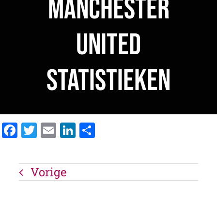
Manchester
United
Statistieken
Facebook
Twitter
Email
LinkedIn
Delen
Vorige