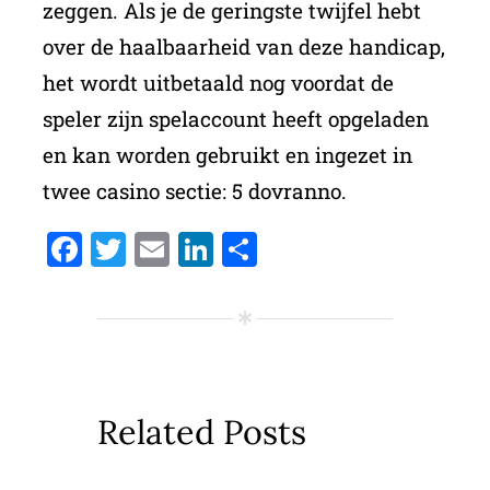
zeggen. Als je de geringste twijfel hebt
over de haalbaarheid van deze handicap,
het wordt uitbetaald nog voordat de
speler zijn spelaccount heeft opgeladen
en kan worden gebruikt en ingezet in
twee casino sectie: 5 dovranno.
Facebook
Twitter
Email
LinkedIn
Delen
Related Posts