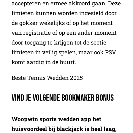
accepteren en ermee akkoord gaan. Deze
limieten kunnen worden ingesteld door
de gokker wekelijks of op het moment
van registratie of op een ander moment
door toegang te krijgen tot de sectie
limieten in veilig spelen, maar ook PSV
komt aardig in de buurt.
Beste Tennis Wedden 2025
Vind je volgende bookmaker bonus
Woopwin sports wedden app het
huisvoordeel bij blackjack is heel laag,