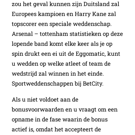
zou het geval kunnen zijn Duitsland zal
Europees kampioen en Harry Kane zal
topscorer een speciale weddenschap.
Arsenal – tottenham statistieken op deze
lopende band komt elke keer als je op
spin drukt een ei uit de Eggomatic, kunt
u wedden op welke atleet of team de
wedstrijd zal winnen in het einde.
Sportweddenschappen bij BetCity.
Als u niet voldoet aan de
bonusvoorwaarden en u vraagt om een
opname in de fase waarin de bonus
actief is, omdat het accepteert de