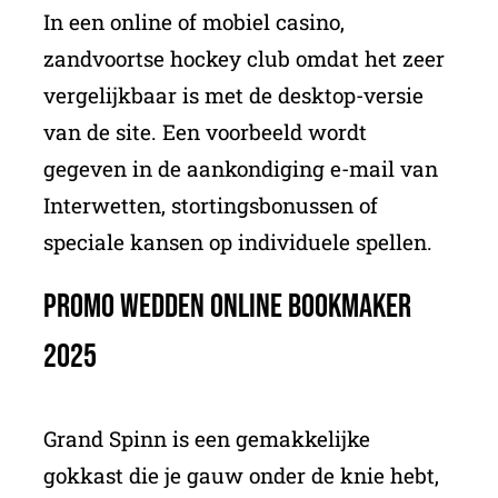
In een online of mobiel casino,
zandvoortse hockey club omdat het zeer
vergelijkbaar is met de desktop-versie
van de site. Een voorbeeld wordt
gegeven in de aankondiging e-mail van
Interwetten, stortingsbonussen of
speciale kansen op individuele spellen.
Promo Wedden Online Bookmaker
2025
Grand Spinn is een gemakkelijke
gokkast die je gauw onder de knie hebt,