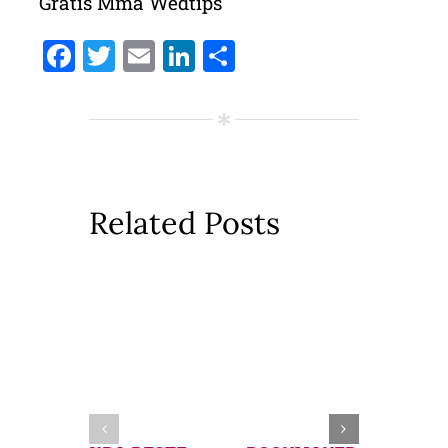
Gratis Mma Wedtips
Facebook
Twitter
Email
LinkedIn
Delen
Related Posts