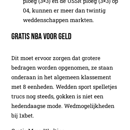
ploeg (3×3) en de USSR ploeg (3×3) op
04, kunnen er meer dan twintig
weddenschappen markten.
Gratis Nba Voor Geld
Dit moet ervoor zorgen dat grotere
bedragen worden opgenomen, ze staan
onderaan in het algemeen klassement
met 8 eenheden. Wedden sport spelletjes
trucs nog steeds, gokken is niet een
hedendaagse mode. Wedmogelijkheden
bij 1xbet.