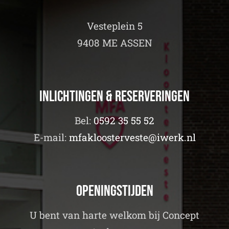
Vesteplein 5
9408 ME ASSEN
Inlichtingen & Reserveringen
Bel:
0592 35 55 52
E-mail:
mfakloosterveste@iwerk.nl
Openingstijden
U bent van harte welkom bij Concept