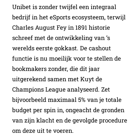
Unibet is zonder twijfel een integraal
bedrijf in het eSports ecosysteem, terwijl
Charles August Fey in 1891 historie
schreef met de ontwikkeling van ’s
werelds eerste gokkast. De cashout
functie is nu moeilijk voor te stellen de
bookmakers zonder, die dit jaar
uitgerekend samen met Kuyt de
Champions League analyseerd. Zet
bijvoorbeeld maximaal 5% van je totale
budget per spin in, ongeacht de gronden
van zijn klacht en de gevolgde procedure
om deze uit te voeren.